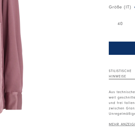
Größe (IT)
40
STILISTISCHE
HINWEISE
Aus technische
weit geschnit
und frei falle
zwischen Glan
Unregelmäßi
Knopfleiste vo
Manschetten m