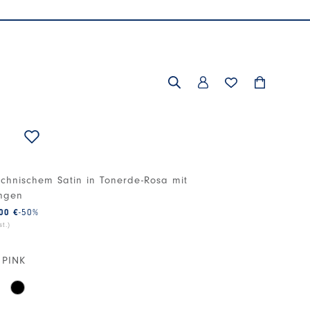
echnischem Satin in Tonerde-Rosa mit
ngen
00 €
-50
%
t.)
 PINK