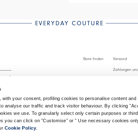
EVERYDAY COUTURE
Store finden
Versand
Zahlungen und
Zollabfertigu
s
Faq
 with your consent, profiling cookies to personalise content and 
Kundenbetreu
o analyse our traffic and track visitor behaviour. By clicking "A
 lesen.
ookies we use. To granularly select only certain purposes or third 
Rückgabe vera
ies you can click on "Customise" or " Use necessary cookies only
our
Cookie Policy
.