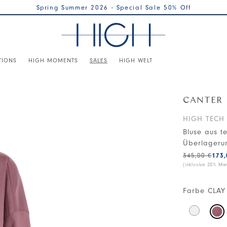
Spring Summer 2026 - Special Sale 50% Off
TIONS
HIGH MOMENTS
SALES
HIGH WELT
CANTER
HIGH TECH
Bluse aus t
Überlageru
345,00 €
173,
(inklusive 20% Mws
Farbe
CLAY