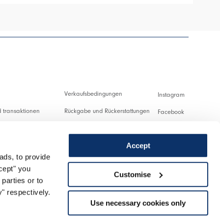
Verkaufsbedingungen
Instagram
 transaktionen
Rückgabe und Rückerstattungen
Facebook
ng und Zollabgaben
Nutzungsbedingungen
Pinterest
Accept
Datenschutzerklärung
Youtube
ads, to provide
ung
Cookies
Twitter
ccept" you
Customise
parties or to
nlassen
Spotify
" respectively.
Use necessary cookies only