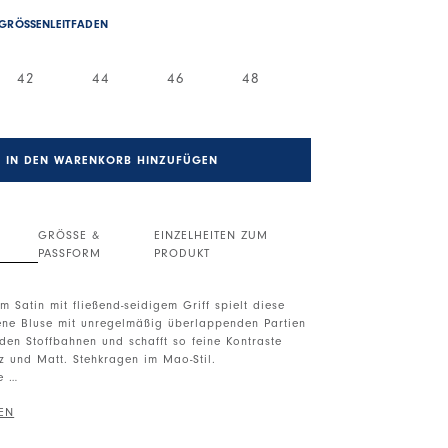
GRÖSSENLEITFADEN
42
44
46
48
IN DEN WARENKORB HINZUFÜGEN
GRÖSSE &
EINZELHEITEN ZUM
PASSFORM
PRODUKT
m Satin mit fließend-seidigem Griff spielt diese
tene Bluse mit unregelmäßig überlappenden Partien
nden Stoffbahnen und schafft so feine Kontraste
z und Matt. Stehkragen im Mao-Stil.
ge
rne. Überschnittene Schultern. Lange Ärmel mit
it Knopf. Überlappende Einsätze.