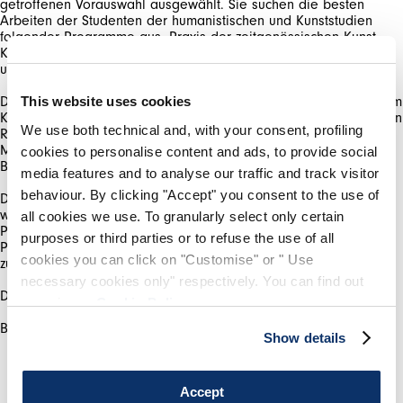
getroffenen Vorauswahl ausgewählt. Sie suchen die besten
Arbeiten der Studenten der humanistischen und Kunststudien
folgender Programme aus: Praxis der zeitgenössischen Kunst,
Keramik, Glas, Schmuck und Metall, Malerei, Fotografie, Druck
und Skulpturen.
Der Preis ist eine Anerkennung für die Arbeit, die – auch nur vom
This website uses cookies
Konzept her betrachtet - den menschlichen Körper und / oder den
We use both technical and, with your consent, profiling
Raum, den er benutzt, vorsieht und einen innovativen Ansatz der
Materialien und der Geschicklichkeit bei ihrer Verwendung unter
cookies to personalise content and ads, to provide social
Beweis stellen möchte.
media features and to analyse our traffic and track visitor
behaviour. By clicking "Accept" you consent to the use of
Die Zusammenarbeit mit dem Royal College of Art ist ein
weiterer berühmter Name in der Aufstellung der kreativen
all cookies we use. To granularly select only certain
Persönlichkeiten und Institutionen, die mit den kreativen
purposes or third parties or to refuse the use of all
Professionisten unseres Teams, das hinter unserer Marke steht,
cookies you can click on "Customise" or " Use
zusammenarbeiten.
necessary cookies only" respectively. You can find out
Der Gewinner wird am 31. Juli 2020 bekannt gegeben.
more in our
Cookie Policy
.
Show details
Accept