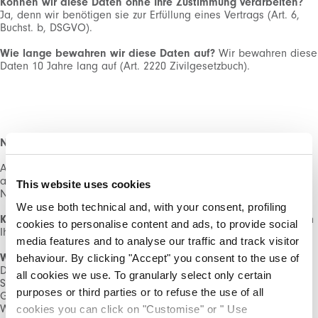
Können wir diese Daten ohne Ihre Zustimmung verarbeiten?
Ja, denn wir benötigen sie zur Erfüllung eines Vertrags (Art. 6,
Abonnieren Sie unseren Newsletter, um
Buchst. b, DSGVO).
unsere neuesten Kollektionen vorab zu
entdecken.
Wie lange bewahren wir diese Daten auf?
Wir bewahren diese
Bleiben Sie über Neuigkeiten, Kooperationen
Daten 10 Jahre lang auf (Art. 2220 Zivilgesetzbuch).
und Events informiert und erhalten Sie
exklusive Einladungen zu unseren Private
Sales.
NEWSLETTER
Auf der Website können Sie auch unseren Newsletter
abonnieren. In diesem Fall verarbeiten wir Ihren Vornamen,
This website uses cookies
Nachnamen und Ihre E-Mail-Adresse.
We use both technical and, with your consent, profiling
Mit der Registrierung akzeptieren Sie unsere
Datenschutz
,
Können wir das ohne Ihre Zustimmung tun?
Ja, denn wir führen
cookies to personalise content and ads, to provide social
Ich genehmige die Verarbeitung meiner Daten
Bedingungen
Ihre Anfrage aus (Art. 6, Buchst. b, DSGVO).
und Konditionen
media features and to analyse our traffic and track visitor
Wie lange bewahren wir diese Daten auf?
Wir werden diese
behaviour. By clicking "Accept" you consent to the use of
Daten für 36 Monate nach der letzten Interaktion aufbewahren.
all cookies we use. To granularly select only certain
REGISTRIEREN
Sie können jedoch jederzeit von Ihrem Recht auf Widerruf
purposes or third parties or to refuse the use of all
Gebrauch machen. In diesem Fall werden Sie keine
Werbemitteilungen mehr erhalten.
cookies you can click on "Customise" or " Use