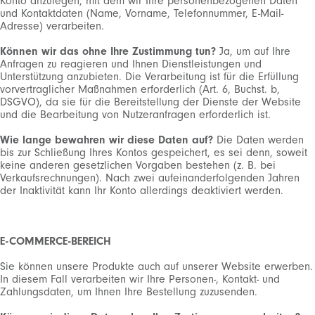
Konto anzulegen, mit dem wir Ihre personenbezogenen Daten
und Kontaktdaten (Name, Vorname, Telefonnummer, E-Mail-
Adresse) verarbeiten.
Können wir das ohne Ihre Zustimmung tun?
Ja, um auf Ihre
Anfragen zu reagieren und Ihnen Dienstleistungen und
Unterstützung anzubieten. Die Verarbeitung ist für die Erfüllung
vorvertraglicher Maßnahmen erforderlich (Art. 6, Buchst. b,
DSGVO), da sie für die Bereitstellung der Dienste der Website
und die Bearbeitung von Nutzeranfragen erforderlich ist.
Wie lange bewahren wir diese Daten auf?
Die Daten werden
bis zur Schließung Ihres Kontos gespeichert, es sei denn, soweit
keine anderen gesetzlichen Vorgaben bestehen (z. B. bei
Verkaufsrechnungen). Nach zwei aufeinanderfolgenden Jahren
der Inaktivität kann Ihr Konto allerdings deaktiviert werden.
E-COMMERCE-BEREICH
MELDEN SIE SICH FÜR
Sie können unsere Produkte auch auf unserer Website erwerben.
In diesem Fall verarbeiten wir Ihre Personen-, Kontakt- und
UNSEREN NEWSLETTER AN
Zahlungsdaten, um Ihnen Ihre Bestellung zuzusenden.
ABONNIEREN SIE UNSEREN NEWSLETTER