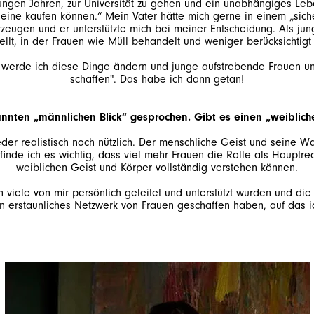
jungen Jahren, zur Universität zu gehen und ein unabhängiges Le
t eine kaufen können.“ Mein Vater hätte mich gerne in einem „sic
eugen und er unterstützte mich bei meiner Entscheidung. Als jung
werde ich diese Dinge ändern und junge aufstrebende Frauen un
schaffen". Das habe ich dann getan!
nten „männlichen Blick“ gesprochen. Gibt es einen „weiblichen
der realistisch noch nützlich. Der menschliche Geist und seine 
xt finde ich es wichtig, dass viel mehr Frauen die Rolle als Hau
ele von mir persönlich geleitet und unterstützt wurden und die e
in erstaunliches Netzwerk von Frauen geschaffen haben, auf das i