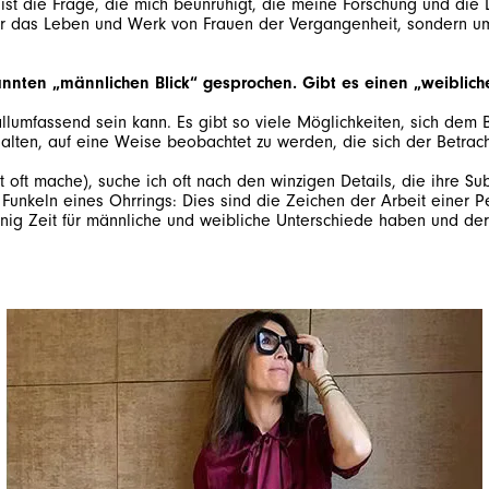
die Frage, die mich beunruhigt, die meine Forschung und die Lehr
ur für das Leben und Werk von Frauen der Vergangenheit, sondern 
nten „männlichen Blick“ gesprochen. Gibt es einen „weiblichen
llumfassend sein kann. Es gibt so viele Möglichkeiten, sich de
oft mache), suche ich oft nach den winzigen Details, die ihre Sub
unkeln eines Ohrrings: Dies sind die Zeichen der Arbeit einer Per
ig Zeit für männliche und weibliche Unterschiede haben und der 