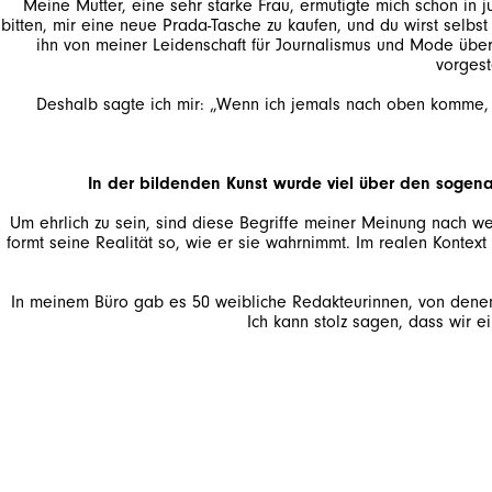
Meine Mutter, eine sehr starke Frau, ermutigte mich schon in 
bitten, mir eine neue Prada-Tasche zu kaufen, und du wirst selbs
ihn von meiner Leidenschaft für Journalismus und Mode überz
Deshalb sagte ich mir: „Wenn ich jemals nach oben komme, 
In der bildenden Kunst wurde viel über den sogenan
Um ehrlich zu sein, sind diese Begriffe meiner Meinung nach we
formt seine Realität so, wie er sie wahrnimmt. Im realen Konte
In meinem Büro gab es 50 weibliche Redakteurinnen, von denen vi
Ich kann stolz sagen, dass wir e