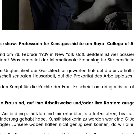
shaw: Professorin für Kunstgeschichte am Royal College of A
nd am 28. Februar 1909 in New York statt. Seitdem ist viel passie
iern? Was bedeutet der Internationale Frauentag für Sie persönli
 Ungleichheit der Geschlechter geworfen hat: auf die unverhältn
chaft zentralen Hausarbeit, auf die Prekarität des Arbeitsplatzes 
n den Kampf für die Rechte der Frau. Er scheint am dringendsten 
ne Frau sind, auf Ihre Arbeitsweise und/oder Ihre Karriere ausg
 Ausbildung schätzten und mir erlaubten, sie fortzusetzen, bis 
e Behinderung gehabt habe. Kunsthistorikerin zu werden war eine Gl