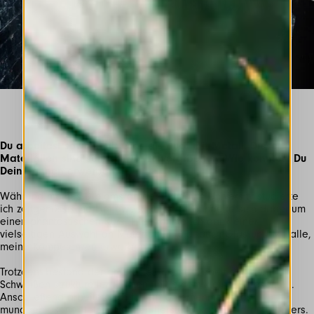
Du arbeitest sowohl mit Glas als auch mit Metall. Diese
Materialien sind sehr schwer zu verarbeiten. Wie konntest Du
Dein Können erwerben?
Während meines Diploms an der Falmouth University studierte
ich zeitgenössische Handwerkskunst. Es handelte sich dabei um
einen phantastischen Kurs. Hier konnte ich dank einer
vielseitigen Auswahl an Materialien, u.a. auch Glas und Metalle,
meine Kompetenzen erwerben.
Trotzdem bestand der größte Teil meiner Arbeit aus dem
Schweißen struktureller Formen, mit einem kleinen Glasanteil.
Anschließend arbeitete ich für ein Unternehmen, das
mundgeblasene Beleuchtungen herstellt: Rothschild and Bickers.