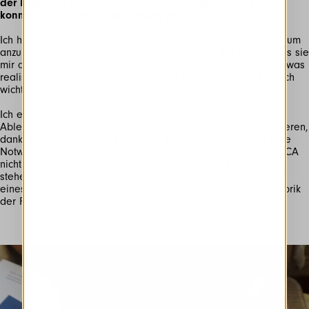
der Isolierung und der Distanzen bedeutet? Deine Arbeit
konnte Dir ein Gefühl des Trostes geben?
Ich hatte Zeit, um über meine Art zu arbeiten nachzudenken, um
anzuhalten und meine Gedanken zu sammeln. Ich spüre, dass sie
mir dabei geholfen hat, über den Grund, aus welchem ich etwas
realisiere, nachzudenken, ebenso wie über alles, was für mich
wichtig ist, um meine Arbeit zum Ausdruck zu bringen.
Ich erhielt die Möglichkeit, ein einfacheres Leben, ohne
Ablenkungen zu leben und konnte mich auf All das konzentrieren,
dank dem ich mich realisiert fühle. Ich habe mit Sicherheit die
Notwendigkeit verspürt zu arbeiten. Da ich das Atelier von RCA
nicht besuchen konnte, habe ich die, mir zur Verfügung
stehenden Antworten verwendet. Dies führte zur Realisierung
eines neuen Arbeitsbereichs in der, Stahl verarbeitenden Fabrik
der Familie.