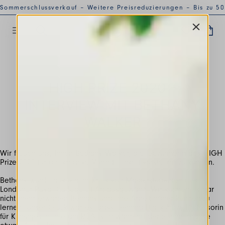
Sommerschlussverkauf – Weitere Preisreduzierungen – Bis zu 50
% Rabatt
SEP 2020
HIGH PRIZE 2020 -
INTERVIEW MIT BETHANY
WALKER
Wir freuen uns, Ihnen Bethany Walker, die Gewinnerin des HIGH
Prize 2020 für die kreative Vortrefflichkeit vorstellen zu können.
Bethany wurde aus einem Kreis von Masterstudenten des
Londoner Royal College of Art ausgewählt. Wir können es gar
nicht mehr erwarten Bethany und ihre Arbeit näher kennen zu
lernen. Unser Glück war es, dass Gemma Blackshaw, Professorin
für Kunstgeschichte am RCA, sich während der Sommerpause