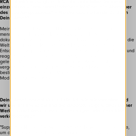
RCA hat mich ermutigt, mich für die materiellen Gedanken
einzusetzen – “das charakteristische intellektuelle Abenteuer
des Kreationsprozesses” – Welche Ideen erforscht Du durch
Deine Arbeit?
Meine Arbeit erforscht die Natur des Menschen und die
menschlichen Einflüsse. Ich beobachte die Personen, ich
dokumentiere wie die Welt sie beeinflusst und sie wiederum die
Welt beeinflussen. Mein kreativer Prozess wird durch die
Entschlüsselung des Verhaltens der Personen, wie sie fühlen und
reagieren, sich gegenseitig unterstützen und alleine leben,
geleitet. Mein Ziel ist es, eine greifbare Antwort auf
vergängliche Gefühle zu finden, indem zur Darstellung von
bestimmten Emotionen die Materialität des Glases und des
Modells verwendet wird.
Deine Arbeit bezieht sich auf die Art, wie wir verstehen und
wir uns, um uns selbst und die anderen, sorgen. Eines Deiner
Werke auswählend, kannst Du uns sagen, wie diese Idee
verkörpert wird?
"Support is Needed" verwendet Struktur, Bewegung und Farbe,
um die menschlichen Emotionen auf poetische Weise zu