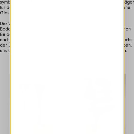
symbolisieren. Das Kupferrundeisen stellt den strukturellen Träger
für das unsicher ausgerichtete, aufgebrachte und geschmolzene
Glas dar.
Die Wahl der Farbe ist bei meiner Arbeit von grundlegender
Bedeutung. Deshalb schuf ich auf der Stahlstange einen reichen
Belag an Herbstfarben, die durch ähnliche Glasfarben
nachgeahmt werden, um eine intensive Sensation des Ausbruchs
der Überwältigung sowie die Notwendigkeit, die wir alle haben,
uns gegenseitig zu unterstützen, um zu überleben, anzuzeigen.