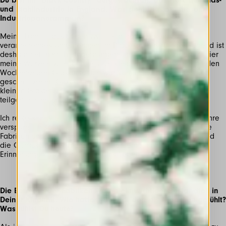
Du bist im “Black Country” aufgewachsen, das Herz der Glas-
und Stahlindustrie in England. Was zieht Dich bei diesem
Industriepanorama an?
Meine Familie besitzt seit zwei Generationen ein Stahl
verarbeitendes Unternehmen im Black Country. Diese Gegend ist
deshalb tief in mich eingedrungen und ich bin stolz darauf, hier
meine Wurzeln zu haben. Als ich klein war, besuchte ich an den
Wochenenden Glaskurse. Ich war vom mundgeblasenen und
geschmolzenen Glas einfach fasziniert und kehrte immer mit
kleinen Glasteilen nach Hause, an deren Realisierung ich
teilgenommen hatte.
Ich reise sehr viel. Aber sobald ich in die Midlands zurückkehre
verspüre ich sofort ein Gefühl von Stärke und Familiarität. Die
Fabriken und die antiken Gebäude; der Geruch von Erdöl und
die Geräusche der Maschinen rufen erneut meine schönen
Erinnerungen aus der Kindheit ins Leben.
Die Bereiche der Fabriken waren ein wichtiger Bestandteil in
Deiner Kindheit. Wie hattest Du Dich dort als Mädchen gefühlt?
Was fühlst Du heute?