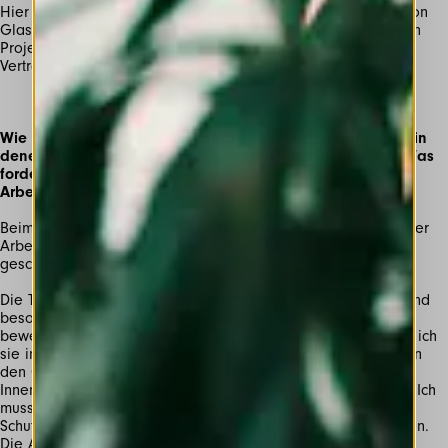
Hier habe ich sehr viel über das Glas und die Entwicklung von
Glasprodukten gelernt. Es gefiel mir sehr, an personalisierten
Projekten zu arbeiten und diese gaben mir das notwendige
Vertrauen, um mich bei RCA zu kandidieren.
Wie bereitest Du Deinen Körper vor, um in den Bereichen, in
denen Du tätig bist, zu arbeiten und wie schützt Du ihn? Was
fordert einen besonderen körperlichen Einsatz bei Deiner
Arbeit?
Beim Schweißen von Metallarmaturen trage ich Jumpsuits oder
Arbeitsanzüge, denn ich muss vor den Funken vollkommen
geschützt sein.
Die Teile, die ich während des Lockdowns realisiert habe, sind
besonders groß. Ich musste deshalb um Hilfe bitten, um sie
bewegen zu können oder um sie zusammen zu halten, damit ich
sie in der Position verschweißen konnte. Bei meiner Arbeit an
den Glasteilen meiner Projekte kontrolliere ich die
Innenhöchsttemperatur des Ofens, die ca. 750 Grad beträgt. Ich
muss deshalb eine Gesichtsmaske und besondere
Schutzhandschuhe tragen, um mich vor der Wärme zu schützen.
Die Arbeit mit Glas bedeutet auch scharfe Kanten beim