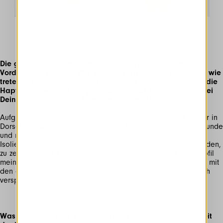
Die globale Pandemie hat zahlreiche Fragen in den
Vordergrund gestellt: Wie kümmern wir uns um uns selbst; wie
treten wir der Isolierung entgegen; wie antworten wir auf die
Haptik; wie werden wir gesund. Wie hast Du an all dies bei
Deiner Arbeit über die Pandemie gedacht?
Aufgrund der globalen Pandemie lebte ich bei meiner Mutter in
Dorset und beendete online meinen Master, ohne meine Freunde
und meine Familie. Ich habe begonnen, meine Gefühle der
Isolierung, die in drei Skulpturen zum Ausdruck gebracht werden,
zu zeichnen und zu erforschen. Sie basieren alle auf dem Profil
meines Körpers und spiegeln die Bedeutung der Verbindung mit
den anderen sowie die Unterstützung meiner Freunde, die ich
verspüre auch wenn wir getrennt sind, wider.
Was hat für Dich als Künstlerin diese außergewöhnliche Zeit