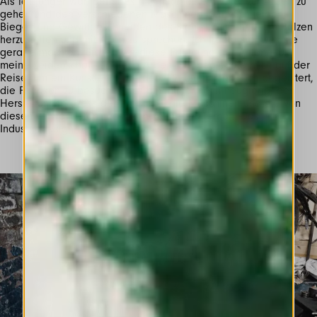
Als ich jünger war, gefiel es mir, mit meinem Vater zur Arbeit zu
gehen und den verschiedenen Maschinen beim Schneiden,
Biegen und Gewindeschneiden des Stahls zuzusehen, um Bolzen
herzustellen und mit Allen zu sprechen. Ich fragte sie, was sie
gerade machten. Sicher war diese Erfahrung der Anfang für
meine Leidenschaft für diese Arbeit. Sie begleitete mich auf der
Reise, um ein Künstler zu werden. Ich bin immer noch begeistert,
die Fabriken zu besuchen. Ich bin immer noch neugierig, den
Herstellungsprozess der Produkte, die Maschinen und die von
diesen verwendeten Techniken kennen zu lernen. Das
Industriedesign beeinflusst mich sehr.