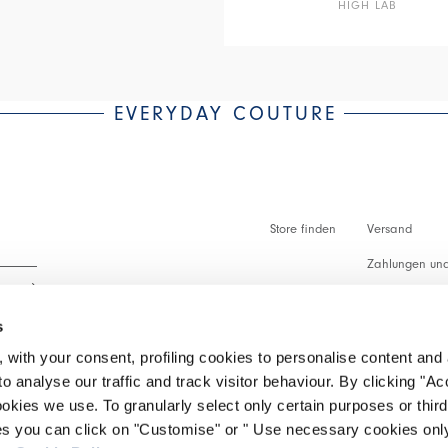
HIGH LAB
EVERYDAY COUTURE
Store finden
Versand
Zahlungen und
Zollabfertigu
s
Faq
 with your consent, profiling cookies to personalise content and 
Kundenbetreu
o analyse our traffic and track visitor behaviour. By clicking "A
 lesen.
ookies we use. To granularly select only certain purposes or third 
Rückgabe vera
ies you can click on "Customise" or " Use necessary cookies only