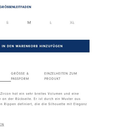
GRÖSSENLEITFADEN
S
M
L
XL
IN DEN WARENKORB HINZUFÜGEN
GRÖSSE &
EINZELHEITEN ZUM
PASSFORM
PRODUKT
Zircon hat ein sehr breites Volumen und eine
 an der Rückseite. Er ist durch ein Muster aus
 Rippen definiert, die die Silhouette mit Eleganz
leté. Vorderer Knopfverschluss. Überschnittene
nge Ärmel. Rippenstruktur. Unregelmäßiger Saum.