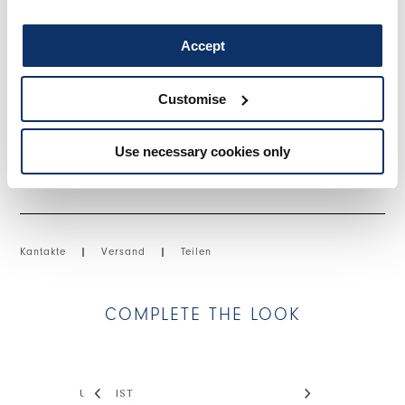
Saum. Ohne Verschluss.
• Stretch-Tüll aus Polyester, mittleres Gewicht, weiche Haptik.
Accept
• Ungefüttert.
Customise
GRÖSSE & PASSFORM
Use necessary cookies only
EINZELHEITEN ZUM PRODUKT
Kantakte
|
Versand
|
Teilen
COMPLETE THE LOOK
This is a carousel with auto-rotating slides. Activate
ULTRAIST
QUINK