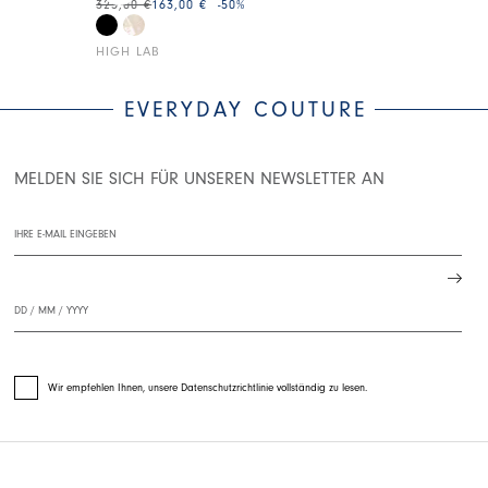
325,00 €
163,00 €
-50
%
445,00 €
223,0
HIGH LAB
HIGH
EVERYDAY COUTURE
MELDEN SIE SICH FÜR UNSEREN NEWSLETTER AN
Wir empfehlen Ihnen, unsere Datenschutzrichtlinie vollständig zu lesen.