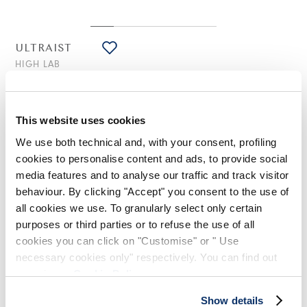
ULTRAIST
HIGH LAB
Kurzes Kleid aus Pailletten in Hellrosa
325,00 €
163,00 €
-50
%
(inklusive 20% Mwst.)
This website uses cookies
We use both technical and, with your consent, profiling
cookies to personalise content and ads, to provide social
STILISTISCHE HINWEISE
media features and to analyse our traffic and track visitor
behaviour. By clicking "Accept" you consent to the use of
all cookies we use. To granularly select only certain
Ultraist ist ein neu+C7es asymmetrisches Modell, das durch
unregelmäßige Rauten definiert wird, die von gestickten
purposes or third parties or to refuse the use of all
Pailletten verziert werden, und durch ein weiches seitliches
cookies you can click on "Customise" or " Use
Drapé. Das optische Spiel des Futters, das an der Seite
necessary cookies only" respectively. You can find out
hervortritt und die Asymmetrie betont, verleiht diesem
Abendkleid eine originelle Note.
more in our
Cookie Policy
.
Rundes Ausschnitt. Ärmellös. Plissierung. Unregelmäßiger
Show details