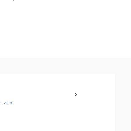
Baumwolle, leichtes Gewicht, weiches Gefühl.
el with auto-rotating slides. Activate any of the buttons to disable
DIRECTIVE
320,00 €
160,00 €
-50
%
€
-50
%
HIGH USE