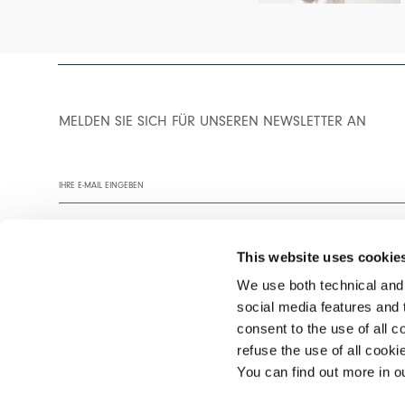
MELDEN SIE SICH FÜR UNSEREN NEWSLETTER AN
This website uses cookie
We use both technical and,
social media features and t
Wir empfehlen Ihnen, unsere Datenschutzrichtlinie vollständig zu
consent to the use of all c
refuse the use of all cook
You can find out more in 
©2026 Interfashion S.p.A. P.IVA 02402220269