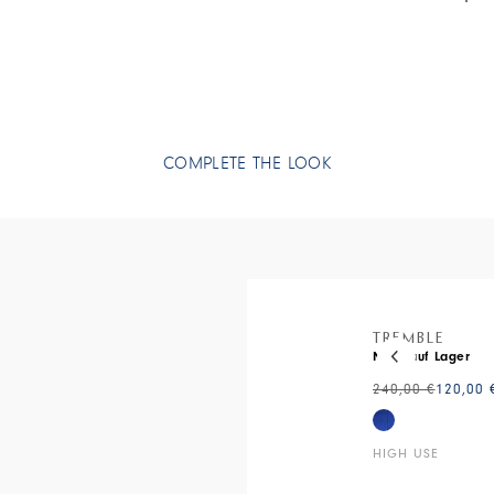
• Jersey aus 
COMPLETE THE LOOK
This is a carous
TREMBLE
Nicht auf Lager
240,00 €
120,00 
HIGH USE