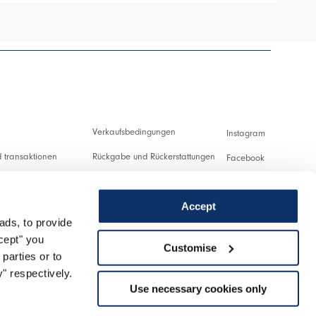
Verkaufsbedingungen
Instagram
 transaktionen
Rückgabe und Rückerstattungen
Facebook
ng und Zollabgaben
Nutzungsbedingungen
Pinterest
Accept
Datenschutzerklärung
Youtube
ads, to provide
ung
Cookies
Twitter
ccept" you
Customise
parties or to
nlassen
Spotify
" respectively.
Use necessary cookies only