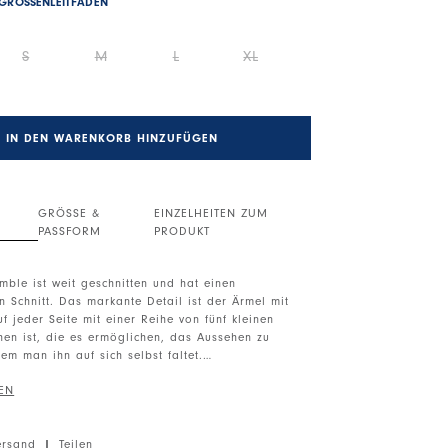
GRÖSSENLEITFADEN
S
M
L
XL
IN DEN WARENKORB HINZUFÜGEN
GRÖSSE &
EINZELHEITEN ZUM
PASSFORM
PRODUKT
emble ist weit geschnitten und hat einen
 Schnitt. Das markante Detail ist der Ärmel mit
f jeder Seite mit einer Reihe von fünf kleinen
hen ist, die es ermöglichen, das Aussehen zu
em man ihn auf sich selbst faltet.
hnitt. Ärmel mit Klappe und fünf kleinen Knöpfen.
 Saum. Außenschild mit Stickerei auf der linken
ersand
|
Teilen