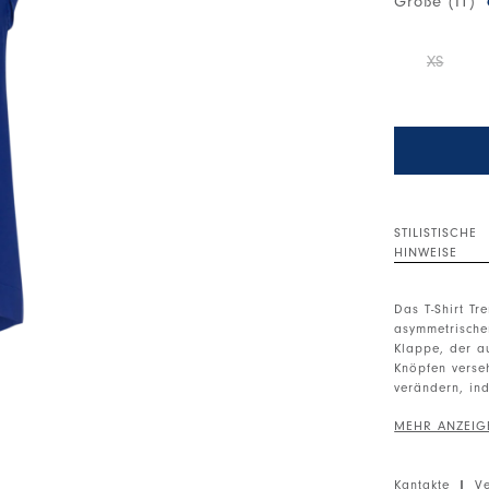
Größe (IT)
XS
STILISTISCHE
HINWEISE
Das T-Shirt Tr
asymmetrischen
Klappe, der au
Knöpfen verse
verändern, ind
Rundhalsaussc
Asymmetrischer
Seite.
Kantakte
|
V