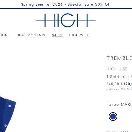
Spring Summer 2026 - Special Sale 50% Off
TIONS
HIGH MOMENTS
SALES
HIGH WELT
TREMBL
HIGH USE
T-Shirt aus
240,00 €
120,
(inklusive 20% Mws
Farbe
MARI