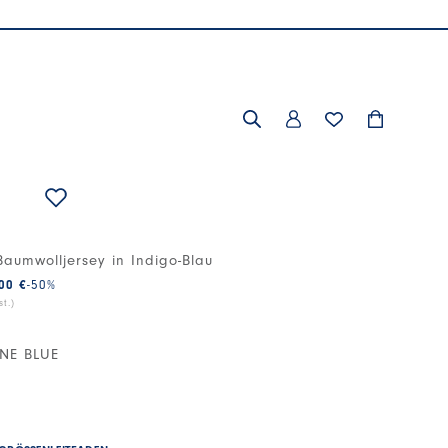
E
 Baumwolljersey in Indigo-Blau
00 €
-50
%
t.)
NE BLUE