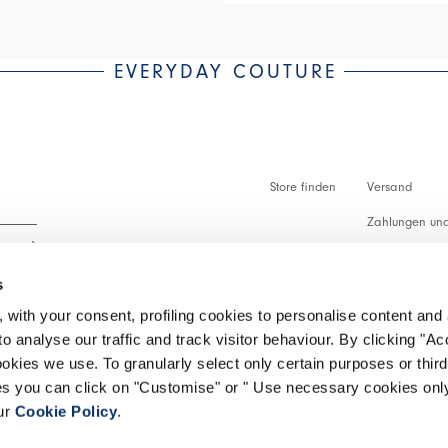
EVERYDAY COUTURE
Store finden
Versand
Zahlungen und
Zollabfertigu
s
Faq
 with your consent, profiling cookies to personalise content and 
Kundenbetreu
o analyse our traffic and track visitor behaviour. By clicking "A
 lesen.
ookies we use. To granularly select only certain purposes or third 
Rückgabe vera
ies you can click on "Customise" or " Use necessary cookies only
our
Cookie Policy
.