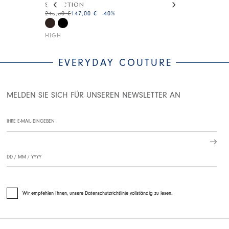
SEDUCTION
WAYFARE
245,00 €
147,00 €
-40
%
175,00 €
105,0
HIGH
HIGH
EVERYDAY COUTURE
MELDEN SIE SICH FÜR UNSEREN NEWSLETTER AN
Wir empfehlen Ihnen, unsere Datenschutzrichtlinie vollständig zu lesen.