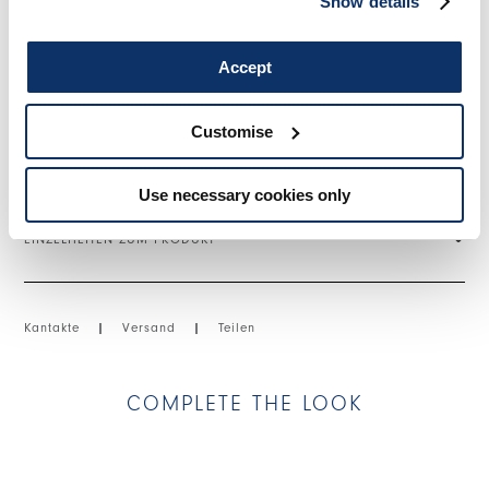
Show details
Stehkragen. Schräge Knopfleiste. Lange Ärmel mit schmalen
Manschetten mit Knopf. Unregelmäßiger Saum.
Accept
• Stretchspitze, leichtes Gewicht, kompakter Griff.
Customise
GRÖSSE & PASSFORM
Use necessary cookies only
EINZELHEITEN ZUM PRODUKT
Kantakte
|
Versand
|
Teilen
COMPLETE THE LOOK
This is a carousel with auto-rotating slides. Activate