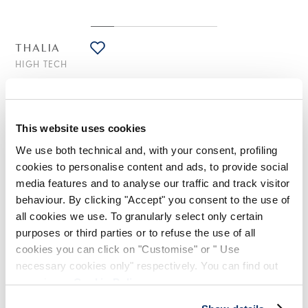
THALIA
HIGH TECH
Schwarze Bluse aus Stretch-Spitze mit diagonalen
Knöpfen
325,00 €
195,00 €
-40
%
This website uses cookies
(inklusive 20% Mwst.)
We use both technical and, with your consent, profiling
cookies to personalise content and ads, to provide social
media features and to analyse our traffic and track visitor
STILISTISCHE HINWEISE
behaviour. By clicking "Accept" you consent to the use of
all cookies we use. To granularly select only certain
Diese Bluse aus bestickter Spitze mit geometrischen Mustern
purposes or third parties or to refuse the use of all
spielt mit schrägen Linien und Materialkontrasten: Die vordere
cookies you can click on "Customise" or " Use
Knopfleiste (aus Sensitive®, ebenso wie Kragen und
Manschetten) ist diagonal platziert, wobei ein Teil bewusst
necessary cookies only" respectively. You can find out
unter dem Saum hervorragt und so mit unerwarteten
more in our
Cookie Policy
.
Proportionen spielt. Mit der figurbetonten Linie, die die Taille
betont, ist sie vielseitig und feminin.