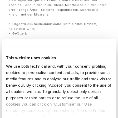
Stehkragen mit spitzem Revers. Frontverschluss mit zwei
Knöpfen. Falte in der Taille. Kleine Münztasche auf der linken
Brust. Lange Ärmel. Seitliche Paspeltaschen. Swarovski®-
Kristall auf der Rückseite.
• Organza aus Seide-Baumwolle, ultraleichtes Gewicht,
halbsteifer Griff.
• Gefüttert.
GRÖSSE & PASSFORM
This website uses cookies
We use both technical and, with your consent, profiling
EINZELHEITEN ZUM PRODUKT
cookies to personalise content and ads, to provide social
media features and to analyse our traffic and track visitor
behaviour. By clicking "Accept" you consent to the use of
all cookies we use. To granularly select only certain
Kantakte
|
Versand
|
Teilen
purposes or third parties or to refuse the use of all
cookies you can click on "Customise" or " Use
COMPLETE THE LOOK
necessary cookies only" respectively. You can find out
more in our
Cookie Policy
.