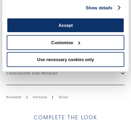
Oberschenkeln. Aufgesetzte Rückentaschen. Aufgesetzte Nähte.
Show details
• Baumwoll-Lyocell-Mischung, leichte Gewicht, fließende
Haptik.
• BEHANDLUNG: "Homewash"-Wäsche mit geringen
Accept
Umweltauswirkungen mit spezifischen Produkten zur Betonung
der Weichheit des Gewebes.
Customise
GRÖSSE & PASSFORM
Use necessary cookies only
EINZELHEITEN ZUM PRODUKT
Kantakte
|
Versand
|
Teilen
COMPLETE THE LOOK