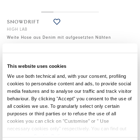
SNOWDRIFT
HIGH LAB
Weite Hose aus Denim mit aufgesetzten Nähten
295,00 €
177,00 €
-40
%
(inklusive 20% Mwst.)
This website uses cookies
We use both technical and, with your consent, profiling
STILISTISCHE HINWEISE
cookies to personalise content and ads, to provide social
media features and to analyse our traffic and track visitor
Die Hose Snowdrift hat eine lässige und energische
behaviour. By clicking "Accept" you consent to the use of
Ausstrahlung. Aus Baumwoll-/Lyocell-Denim mit sehr breitem
all cookies we use. To granularly select only certain
Bein und doppelten kontrastierenden Nähten, die Schnitte und
Formen hervorheben.
purposes or third parties or to refuse the use of all
cookies you can click on "Customise" or " Use
Taillenband mit Gürtelschlaufen und vorderer Knopf. Vorderer
necessary cookies only" respectively. You can find out
Verschluss mit Patte und Metallreißverschluss. Vordere
Schlitztaschen und kleine Münztasche. Schrägraschen auf den
more in our
Cookie Policy
.