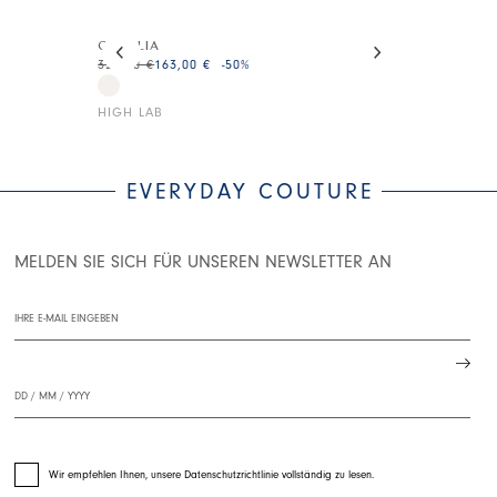
This is a carousel with auto-rotating slides. Activate
OPHELIA
SEDUCTION
325,00 €
163,00 €
-50
%
245,00 €
147,0
HIGH LAB
HIGH
EVERYDAY COUTURE
MELDEN SIE SICH FÜR UNSEREN NEWSLETTER AN
Wir empfehlen Ihnen, unsere Datenschutzrichtlinie vollständig zu lesen.