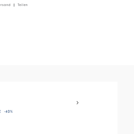
ersand
|
Teilen
tes Gewicht, weiche Haptik.
el with auto-rotating slides. Activate any of the buttons to disable
SHAPE UP
Nicht auf Lager
€
-40
%
475,00 €
285,00 €
-40
%
HIGH