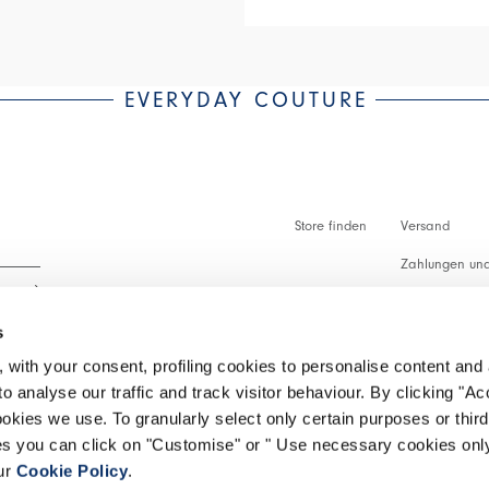
EVERYDAY COUTURE
Store finden
Versand
Zahlungen und
Zollabfertigu
s
Faq
 with your consent, profiling cookies to personalise content and 
Kundenbetreu
o analyse our traffic and track visitor behaviour. By clicking "A
 lesen.
ookies we use. To granularly select only certain purposes or third 
Rückgabe vera
ies you can click on "Customise" or " Use necessary cookies only
our
Cookie Policy
.