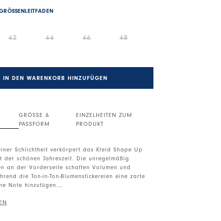
GRÖSSENLEITFADEN
42
44
46
48
IN DEN WARENKORB HINZUFÜGEN
GRÖSSE &
EINZELHEITEN ZUM
PASSFORM
PRODUKT
seiner Schlichtheit verkörpert das Kleid Shape Up
it der schönen Jahreszeit. Die unregelmäßig
en an der Vorderseite schaffen Volumen und
rend die Ton-in-Ton-Blumenstickereien eine zarte
he Note hinzufügen.
itt. Verschluss mit kleinem Knopf hinten. Ärmellos.
Vorderseite. Seitliche Schnittaschen.
eien. Unregelmäßiger Saum.