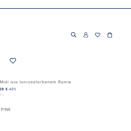
 Midi aus tonrosafarbenem Ramie
00 €
-40
%
t.)
 PINK