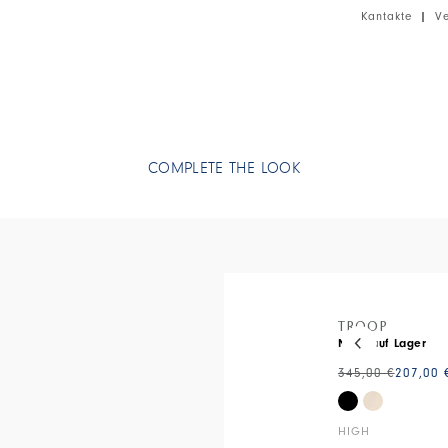
Kantakte
|
V
• Ramie, leich
• Ungefüttert.
COMPLETE THE LOOK
This is a carous
TROOP
Nicht auf Lager
345,00 €
207,00 
HIGH