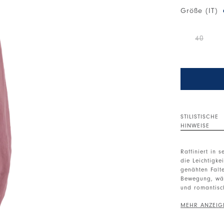
Größe (IT)
40
STILISTISCHE
HINWEISE
Raffiniert in 
die Leichtigke
genähten Falt
Bewegung, wäh
und romantisc
Runder Ausschn
Falten an der 
Blumensticker