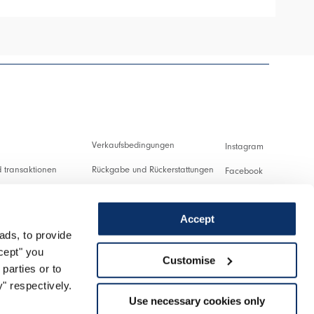
Verkaufsbedingungen
Instagram
 transaktionen
Rückgabe und Rückerstattungen
Facebook
ng und Zollabgaben
Nutzungsbedingungen
Pinterest
Accept
Datenschutzerklärung
Youtube
ads, to provide
ung
Cookies
Twitter
ccept" you
Customise
parties or to
nlassen
Spotify
" respectively.
Use necessary cookies only