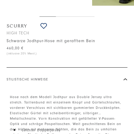
SCURRY
HIGH TECH
Schwarze Jodhpur-Hose mit gerafftem Bein
460,00 €
(inklusive 20% Mwst.)
STILISTISCHE HINWEISE
Hose nach dem Modell Jodhpur aus Double Jersey ultra
stretch. Taillenbund mit einzelnem Knopf und Gürtelschlaufen,
vorderer Verschluss mit sichtbaren gummierten Druckknöpfen.
Elastischer Gürtel mit scheibenförmiger, silbriger
Metallschnalle. Vorn Konstruktion mit gefältelter V-Passen-
Optik und schräge Paspeltaschen. Weit geschnittenes Bein an
den Hüften mit mehreren Nähten, die das Bein zu umhüllen
Leichter Doppeljersey