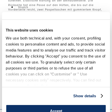
scheinen. Elastische Raffung an der Beinaußenseite. Die
Rückseite hat eine Passe auf den Hüften, die bis auf die
Stretch
Vorderseite reicht, zwei Paspeltaschen mit gummiertem Knopf,
eine bogenförmige Steppnaht und einen Einsatz aus Rippstrick
Glatte Oberfläche
am Knie. Die konisch zulaufende Form endet in einem engen
Saum.
Innenseite gebürstet
This website uses cookies
We use both technical and, with your consent, profiling
cookies to personalise content and ads, to provide social
media features and to analyse our traffic and track visitor
behaviour. By clicking "Accept" you consent to the use of
GRÖSSE & PASSFORM
all cookies we use. To granularly select only certain
purposes or third parties or to refuse the use of all
cookies you can click on "Customise" or " Use
EINZELHEITEN ZUM PRODUKT
necessary cookies only" respectively. You can find out
more in our
Cookie Policy
.
Show details
Kantakte
|
Versand
|
Teilen
EVERYDAY COUTURE
Accept