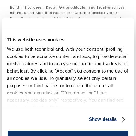
Bund mit vorderem Knopf, Gürtelschlaufen und Frontverschluss
mit Patte und Metallreißverschluss. Schräge Taschen vorne.
Paspeltaschen hinten mit Mini-Niete. Raffung am unteren Teil
des Beins.
• Baumwollsatin, mittleres Gewicht, frisches Gefühl. •
This website uses cookies
BEHANDLUNG: Das Kleidungsstück wird in kleinen Wannen
gefärbt und anschließend von Hand mit einem abgestuften
We use both technical and, with your consent, profiling
Sprüheffekt versehen, der Schattierungen erzeugt und jedem
cookies to personalise content and ads, to provide social
Teil ein einzigartiges Aussehen verleiht.
media features and to analyse our traffic and track visitor
behaviour. By clicking "Accept" you consent to the use of
GRÖSSE & PASSFORM
all cookies we use. To granularly select only certain
purposes or third parties or to refuse the use of all
cookies you can click on "Customise" or " Use
EINZELHEITEN ZUM PRODUKT
necessary cookies only" respectively. You can find out
more in our
Cookie Policy
.
Show details
Kantakte
|
Versand
|
Teilen