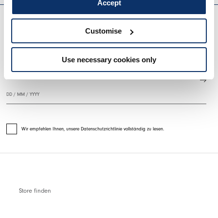
Accept
EVERYDAY COUTURE
Customise
MELDEN SIE SICH FÜR UNSEREN NEWSLETTER AN
Use necessary cookies only
Wir empfehlen Ihnen, unsere Datenschutzrichtlinie vollständig zu lesen.
Store finden