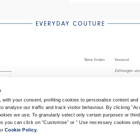
EVERYDAY COUTURE
Store finden
Versand
Zahlungen und
Zollabfertigu
s
Faq
 with your consent, profiling cookies to personalise content and 
Kundenbetreu
o analyse our traffic and track visitor behaviour. By clicking "A
 lesen.
ookies we use. To granularly select only certain purposes or third 
Rückgabe vera
ies you can click on "Customise" or " Use necessary cookies only
our
Cookie Policy
.