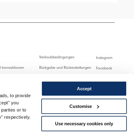
Verkaufsbedingungen
Instagram
 transaktionen
Rückgabe und Rückerstattungen
Facebook
ng und Zollabgaben
Nutzungsbedingungen
Pinterest
Accept
Datenschutzerklärung
Youtube
ads, to provide
ung
Cookies
Twitter
ccept" you
Customise
parties or to
nlassen
Spotify
" respectively.
Use necessary cookies only