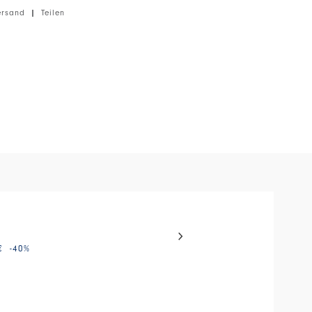
ersand
|
Teilen
el with auto-rotating slides. Activate any of the buttons to disable
QUINK
€
-40
%
445,00 €
223,00 €
-50
%
HIGH