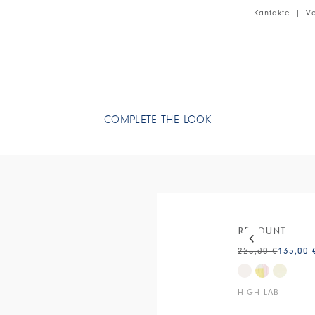
Kantakte
|
V
COMPLETE THE LOOK
This is a carous
RECOUNT
225,00 €
135,00 
HIGH LAB