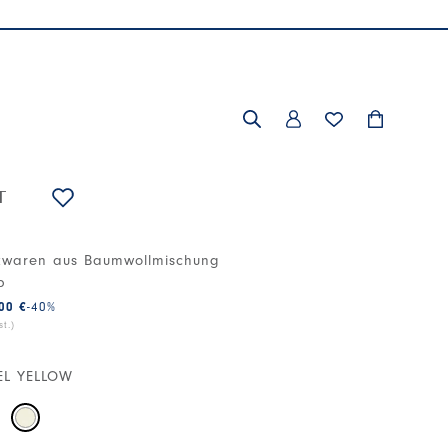
T
ckwaren aus Baumwollmischung
b
00 €
-40
%
t.)
EL YELLOW