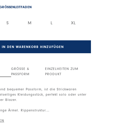
GRÖSSENLEITFADEN
S
M
L
XL
IN DEN WARENKORB HINZUFÜGEN
GRÖSSE &
EINZELHEITEN ZUM
PASSFORM
PRODUKT
 und bequemer Passform, ist die Strickwaren
elseitiges Kleidungsstück, perfekt solo oder unter
er Blazer.
nge Ärmel. Rippenstruktur.
chung, leichte Gewicht, weiche Haptik.