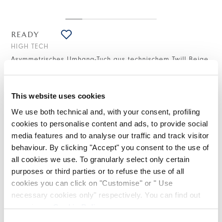
READY
HIGH TECH
Asymmetrisches Umhang-Tuch aus technischem Twill Beige
675,00 €
338,00 €
-50
%
(inklusive 20% Mwst.)
This website uses cookies
We use both technical and, with your consent, profiling
cookies to personalise content and ads, to provide social
STILISTISCHE HINWEISE
media features and to analyse our traffic and track visitor
behaviour. By clicking "Accept" you consent to the use of
Im Mantelet Ready brechen sportliche Details mit den
all cookies we use. To granularly select only certain
klassischen Kanons dieses Mantels. Ausgehend vom Kragen,
der umgewendet und gedreht ist, von wo aus die Öffnung mit
purposes or third parties or to refuse the use of all
sichtbarem Reißverschluss abgeht, gefolgt von Maxi-
cookies you can click on "Customise" or " Use
Klappentaschen, ausgefransten Kanten und ausgestellten
necessary cookies only" respectively. You can find out
Ärmeln.
more in our
Cookie Policy
.
Hemdkragen mit versetzten Knöpfen. Versetzter