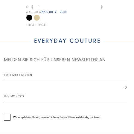
This is a carousel with auto-rotating slides. Activate
READY
WRAPAROUN
675,00 €
338,00 €
-50
%
375,00 €
225,0
HIGH TECH
HIGH TECH
EVERYDAY COUTURE
MELDEN SIE SICH FÜR UNSEREN NEWSLETTER AN
Wir empfehlen Ihnen, unsere Datenschutzrichtlinie vollständig zu lesen.