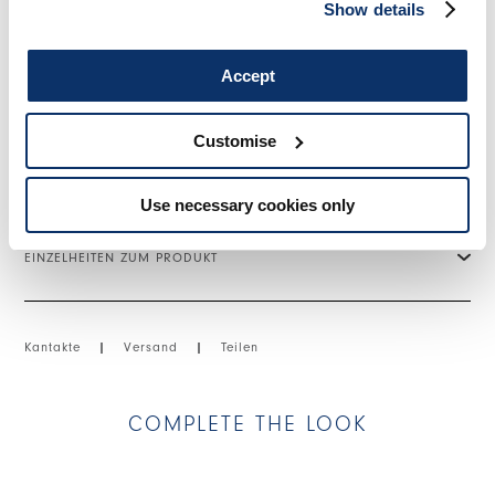
Knopfverschluss mit Knöpfen und Reißverschluss. Lange
Show details
ausgestellte Ärmel. Maxi-Brusttaschen. Seitenschlitze.
Unregelmäßiger Saum mit ausgefransten Kanten.
Accept
• Technisches Twill, mittleres Gewicht, fließende Haptik.
• Ungefüttert.
Customise
GRÖSSE & PASSFORM
Use necessary cookies only
EINZELHEITEN ZUM PRODUKT
Kantakte
|
Versand
|
Teilen
COMPLETE THE LOOK