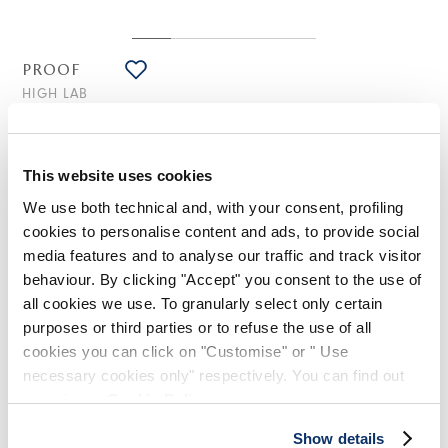
PROOF
HIGH LAB
Shorts aus weißer Makramé-Spitze
275,00 €
165,00 €
-40
%
(inklusive 20% Mwst.)
This website uses cookies
We use both technical and, with your consent, profiling
cookies to personalise content and ads, to provide social
STILISTISCHE HINWEISE
media features and to analyse our traffic and track visitor
behaviour. By clicking "Accept" you consent to the use of
all cookies we use. To granularly select only certain
Die Shorts Proof haben einen frischen und frechen Spirit in
Harmonie mit der Leichtigkeit der schönen Jahreszeit. Das
purposes or third parties or to refuse the use of all
breite Bein - so weit, dass es fast zur Minirock wird -
cookies you can click on "Customise" or " Use
verharmloste die Makramé-Spitze, die durch florale und
necessary cookies only" respectively. You can find out
geometrische Muster definiert ist. Das Kleidungsstück ist
komplett mit Satin gefüttert.
more in our
Cookie Policy
.
Elastisches Taillenband. Florale und geometrische Motive.
Show details