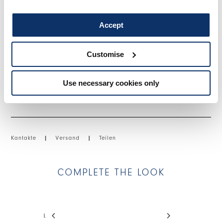
Unregelmäßiger Saum.
• Makramé-Spitze, leichte Gewicht, fließende Haptik.
Accept
• Gefüttert.
Customise
GRÖSSE & PASSFORM
Use necessary cookies only
EINZELHEITEN ZUM PRODUKT
Kantakte
|
Versand
|
Teilen
COMPLETE THE LOOK
This is a carousel with auto-rotating slides. Activate
LAYLA
INDEED