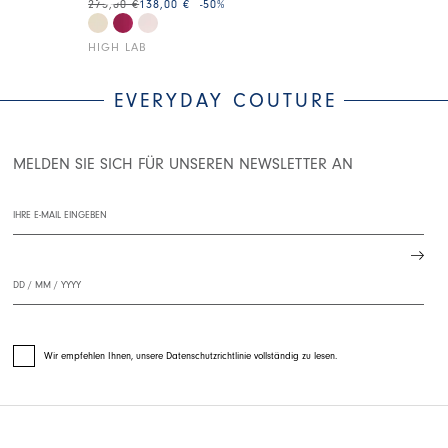
275,00 €
138,00 €
-50
%
245,00 €
147,0
HIGH LAB
HIGH LAB
EVERYDAY COUTURE
MELDEN SIE SICH FÜR UNSEREN NEWSLETTER AN
Wir empfehlen Ihnen, unsere Datenschutzrichtlinie vollständig zu lesen.