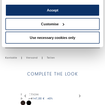
• Baumwoll-Jersey, leichtes Gewicht, weiche Haptik.
Accept
GRÖSSE & PASSFORM
Customise
Use necessary cookies only
EINZELHEITEN ZUM PRODUKT
Kantakte
|
Versand
|
Teilen
COMPLETE THE LOOK
This is a carousel with auto-rotating slides. Activate
SEDUCTION
WAYFARE
245,00 €
147,00 €
-40
%
175,00 €
105,0