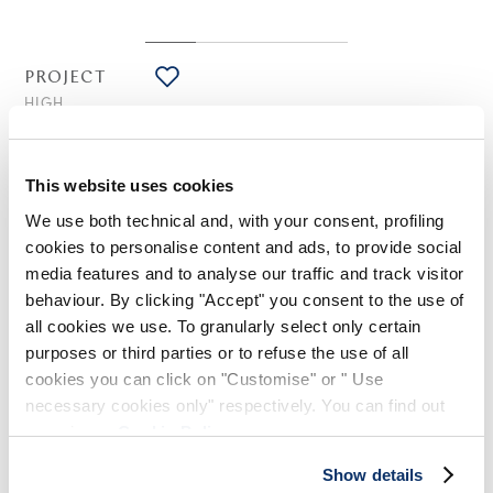
PROJECT
HIGH
T-Shirt aus weißem Baumwoll-Jersey mit abstraktem Druck
auf der Rückseite
245,00 €
147,00 €
-40
%
This website uses cookies
(inklusive 20% Mwst.)
We use both technical and, with your consent, profiling
cookies to personalise content and ads, to provide social
media features and to analyse our traffic and track visitor
STILISTISCHE HINWEISE
behaviour. By clicking "Accept" you consent to the use of
all cookies we use. To granularly select only certain
purposes or third parties or to refuse the use of all
Das T-Shirt Project mit lockerer Schnittform überrascht durch
cookies you can click on "Customise" or " Use
seine asymmetrische Vorderseite und einen Rücken, der durch
einen ätherischen abstrakten Druck definiert wird.
necessary cookies only" respectively. You can find out
more in our
Cookie Policy
.
Rundhals. Kurze Ärmel. Vorderseite-Drapierung. Diagonaler
Vorderschnitt. Rechter Seitenschlitz. Sichtbare Nähte.
Show details
Unregelmäßiger Saum.