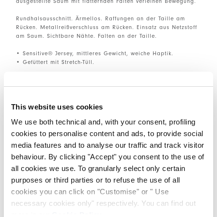
ausgestellte Saum mit flatternden Falten verleihen Bewegung.
Rundhalsausschnitt. Ärmellos. Raffungen an der Taille am
Rücken. Metallreißverschluss am Rücken. Einsatz aus Netzstoff
am Saum. Sichtbare Nähte. Falten an der Taille.
• Sensitive® Jersey, mittleres Gewicht, weiche Haptik.
• Gefüttert mit Stretch-Tüll.
GRÖSSE & PASSFORM
This website uses cookies
We use both technical and, with your consent, profiling
EINZELHEITEN ZUM PRODUKT
cookies to personalise content and ads, to provide social
media features and to analyse our traffic and track visitor
behaviour. By clicking "Accept" you consent to the use of
all cookies we use. To granularly select only certain
Kantakte
|
Versand
|
Teilen
purposes or third parties or to refuse the use of all
cookies you can click on "Customise" or " Use
COMPLETE THE LOOK
necessary cookies only" respectively. You can find out
more in our
Cookie Policy
.