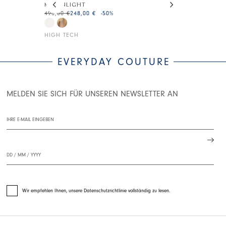
MOONLIGHT
DIMINISH
495,00 €
248,00 €
-50
%
295,00 €
177,0
HIGH TECH
HIGH TECH
EVERYDAY COUTURE
MELDEN SIE SICH FÜR UNSEREN NEWSLETTER AN
Wir empfehlen Ihnen, unsere Datenschutzrichtlinie vollständig zu lesen.