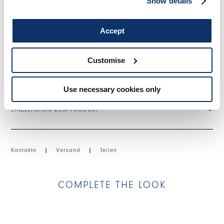
Show details
Drapierungen. Unregelmäßiger Saum. Verschluss mit hinterem
Knopf.
Accept
• Technische Georgette, leichte Gewichtung, Crêpe-Griff.
• Ungefüttert.
Customise
GRÖSSE & PASSFORM
Use necessary cookies only
EINZELHEITEN ZUM PRODUKT
Kantakte
|
Versand
|
Teilen
COMPLETE THE LOOK
This is a carousel with auto-rotating slides. Activate