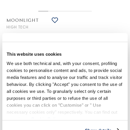
MOONLIGHT
HIGH TECH
Asymmetrisches Midi-Kleid aus technischer Georgette mit
"Paintedramage"-Druck
495,00 €
248,00 €
-50
%
This website uses cookies
(inklusive 20% Mwst.)
We use both technical and, with your consent, profiling
cookies to personalise content and ads, to provide social
media features and to analyse our traffic and track visitor
STILISTISCHE HINWEISE
behaviour. By clicking "Accept" you consent to the use of
all cookies we use. To granularly select only certain
Mit übereinanderliegenden unregelmäßigen Paneelen für ein
purposes or third parties or to refuse the use of all
luftiges und geschwungenes Ergebnis konstruiert, fängt das
cookies you can click on "Customise" or " Use
Moonlight-Kleid die Leichtigkeit der Sommerabende ein. Hier
in der bedruckten Version, die sanfte Pastellpinselstriche
necessary cookies only" respectively. You can find out
zeichnet.
more in our
Cookie Policy
.
Rundhalsausschnitt mit Raffung. Ärmellos. Falten und