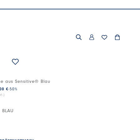
e aus Sensitive® Blau
00 €
-50
%
t.)
 BLAU