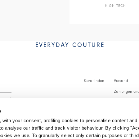
HIGH TECH
EVERYDAY COUTURE
Store finden
Versand
Zahlungen und
Zollabfertigu
s
Faq
 with your consent, profiling cookies to personalise content and 
Kundenbetreu
o analyse our traffic and track visitor behaviour. By clicking "A
 lesen.
ookies we use. To granularly select only certain purposes or third 
Rückgabe vera