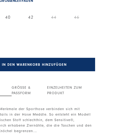
GRÖSSENLEITFADEN
40
42
44
46
IN DEN WARENKORB HINZUFÜGEN
GRÖSSE &
EINZELHEITEN ZUM
PASSFORM
PRODUKT
 Merkmale der Sporthose verbinden sich mit
etails in der Hose Meddle. So entsteht ein Modell
schen Stoff schlechthin, dem Sensitive®,
urch erhabene Ziernähte, die die Taschen und den
nöchel begrenzen.