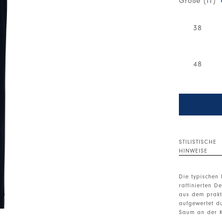
Größe (IT)
38
48
STILISTISCHE
HINWEISE
Die typischen
raffinierten D
aus dem prakti
aufgewertet d
Saum an der K