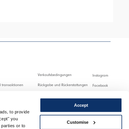
HIGH TECH
Verkaufsbedingungen
Instagram
 transaktionen
Rückgabe und Rückerstattungen
Facebook
ng und Zollabgaben
Nutzungsbedingungen
Pinterest
Accept
Datenschutzerklärung
Youtube
ads, to provide
ung
Cookies
Twitter
ccept" you
Customise
parties or to
nlassen
Spotify