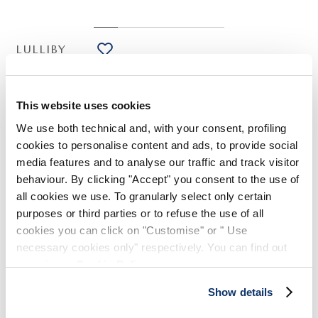
LULLIBY
HIGH TECH
Top aus technischem Crêpe in Weiß
275,00 €
165,00 €
-40
%
This website uses cookies
(inklusive 20% Mwst.)
We use both technical and, with your consent, profiling
cookies to personalise content and ads, to provide social
media features and to analyse our traffic and track visitor
STILISTISCHE HINWEISE
behaviour. By clicking "Accept" you consent to the use of
all cookies we use. To granularly select only certain
purposes or third parties or to refuse the use of all
Puristisch und leicht, nimmt das ärmellose Top Lulliby mit
cookies you can click on "Customise" or " Use
seiner A-Linie und dem Ausschnitt Anleihe bei Kaftanen und
wird durch eine raffinierte Stickerei entlang des Saums
necessary cookies only" respectively. You can find out
veredelt.
more in our
Cookie Policy
.
Stehkragen mit Kaftan-Ausschnitt. Ärmellos. Durchbrochene
Show details
Stickerei. Unregelmäßiger Saum. Ohne Verschluss.