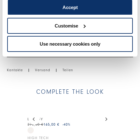
• Satin-Crêpon, leichtes Gewicht, fließender Griff.
Accept
GRÖSSE & PASSFORM
Customise
Use necessary cookies only
EINZELHEITEN ZUM PRODUKT
Kantakte
|
Versand
|
Teilen
COMPLETE THE LOOK
This is a carousel with auto-rotating slides. Activate
LULLIBY
DRESSY
275,00 €
165,00 €
-40
%
225,00 €
135,0
HIGH TECH
HIGH TECH