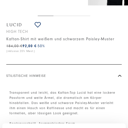
LUCID
HIGH TECH
Kaftan-Shirt mit weißem und schwarzem Paisley-Muster
184,00 €
92,00 €
-50
%
(inklusive 20% Mwst.)
STILISTISCHE HINWEISE
Transparent und leicht, das Kaftan-Top Lucid hat eine lockere
Passform und weite Ärmel, die dramatisch am Körper
hinabfallen. Das weiße und schwarze Paisley-Muster verleiht
ihm einen Hauch von Raffinesse und macht es für einen
formellen, aber lässigen Look geeignet.
Bootsausschnitt. Asymmetrischer Saum.