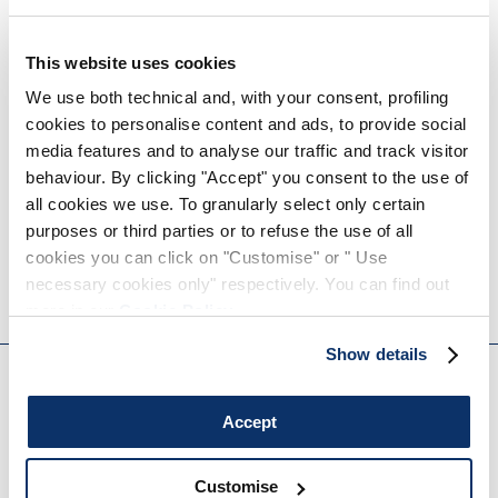
• Technische Georgette, leichtes Gewicht, Krepp-Griff.
• Halbtransparent.
This website uses cookies
We use both technical and, with your consent, profiling
GRÖSSE & PASSFORM
cookies to personalise content and ads, to provide social
media features and to analyse our traffic and track visitor
behaviour. By clicking "Accept" you consent to the use of
EINZELHEITEN ZUM PRODUKT
all cookies we use. To granularly select only certain
purposes or third parties or to refuse the use of all
cookies you can click on "Customise" or " Use
necessary cookies only" respectively. You can find out
Kantakte
|
Versand
|
Teilen
more in our
Cookie Policy
.
EVERYDAY COUTURE
Show details
MELDEN SIE SICH FÜR UNSEREN NEWSLETTER AN
Accept
Customise