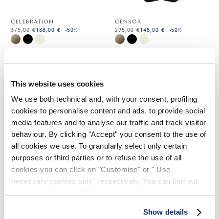
CELEBRATION
CENSOR
375,00 €
188,00 €
-50
%
295,00 €
148,00 €
-50
%
HIGH LAB
HIGH LAB
This website uses cookies
We use both technical and, with your consent, profiling
cookies to personalise content and ads, to provide social
media features and to analyse our traffic and track visitor
behaviour. By clicking "Accept" you consent to the use of
all cookies we use. To granularly select only certain
purposes or third parties or to refuse the use of all
cookies you can click on "Customise" or " Use
necessary cookies only" respectively. You can find out
more in our
Cookie Policy
.
KANJI
Show details
475,00 €
238,00 €
-50
%