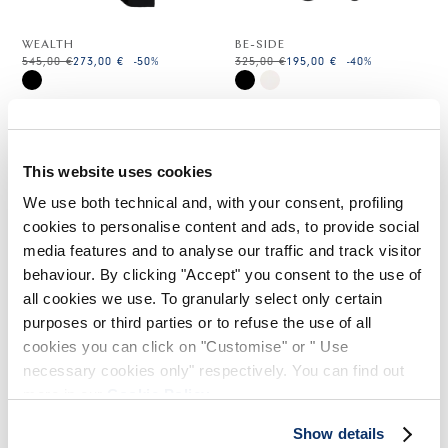
WEALTH
BE-SIDE
545,00 €
273,00 €
-50
%
325,00 €
195,00 €
-40
%
HIGH TECH
HIGH TECH
This website uses cookies
We use both technical and, with your consent, profiling
cookies to personalise content and ads, to provide social
media features and to analyse our traffic and track visitor
behaviour. By clicking "Accept" you consent to the use of
all cookies we use. To granularly select only certain
purposes or third parties or to refuse the use of all
cookies you can click on "Customise" or " Use
necessary cookies only" respectively. You can find out
more in our
Cookie Policy
.
KANJI
Show details
475,00 €
238,00 €
-50
%