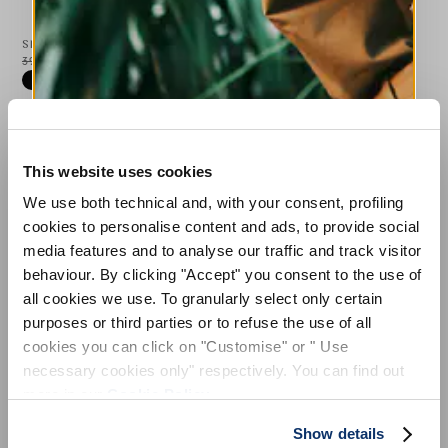
SNIPER
LAWN
395,00 €
237,00 €
-40
%
275,00 €
138,00 €
-50
%
HIGH TECH
HIGH TECH
This website uses cookies
MELDEN SIE SICH FÜR
We use both technical and, with your consent, profiling
UNSEREN NEWSLETTER AN
cookies to personalise content and ads, to provide social
media features and to analyse our traffic and track visitor
ABONNIEREN SIE UNSEREN NEWSLETTER
behaviour. By clicking "Accept" you consent to the use of
Abonnieren Sie unseren Newsletter, um
all cookies we use. To granularly select only certain
unsere neuesten Kollektionen vorab zu
purposes or third parties or to refuse the use of all
entdecken.
cookies you can click on "Customise" or " Use
Bleiben Sie über Neuigkeiten, Kooperationen
und Events informiert und erhalten Sie
necessary cookies only" respectively. You can find out
exklusive Einladungen zu unseren Private
more in our
Cookie Policy
.
Sales.
WATTS
ARC
Show details
345,00 €
207,00 €
-40
%
395,00 €
237,00 €
-40
%