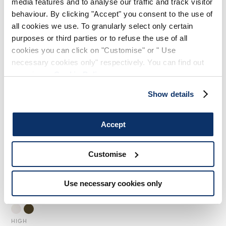
media features and to analyse our traffic and track visitor
475,00 €
285,00 €
-40
%
behaviour. By clicking "Accept" you consent to the use of
HIGH
all cookies we use. To granularly select only certain
HIGH
purposes or third parties or to refuse the use of all
cookies you can click on "Customise" or " Use
necessary cookies only" respectively. You can find out
more in our
Cookie Policy
.
Show details
Accept
Customise
Use necessary cookies only
ARC
395,00 €
237,00 €
-40
%
HIGH