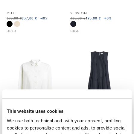
CUTE
SESSION
395,00 €
237,00 €
-40
%
325,00 €
195,00 €
-40
%
HIGH
HIGH
This website uses cookies
We use both technical and, with your consent, profiling
cookies to personalise content and ads, to provide social
SAWYER
SHAPE UP
295,00 €
148,00 €
-50
%
Nicht auf Lager