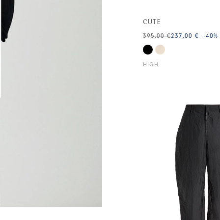
CUTE
395,00 €
237,00 €
-40
%
HIGH