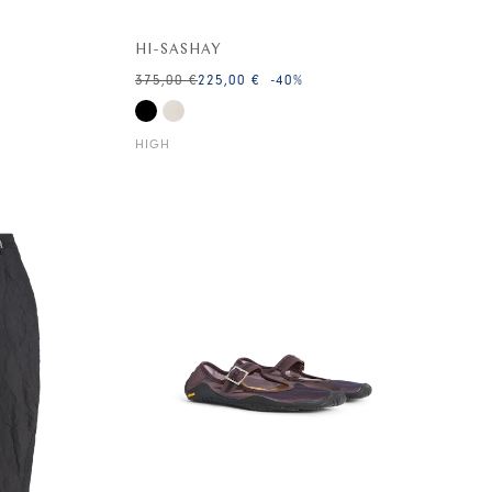
HI-SASHAY
375,00 €
225,00 €
-40
%
HIGH