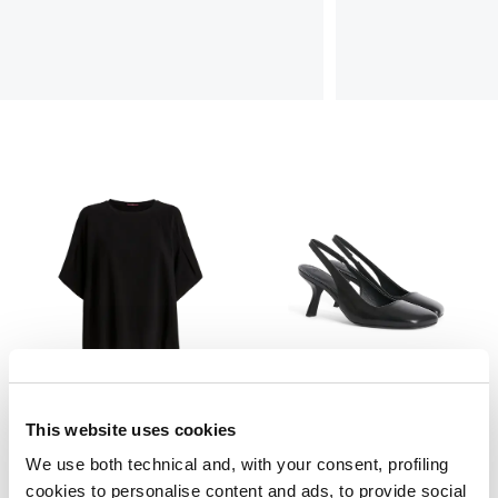
This website uses cookies
DECREE
BRIGAND
We use both technical and, with your consent, profiling
295,00 €
148,00 €
-50
%
425,00 €
255,00 €
-40
%
cookies to personalise content and ads, to provide social