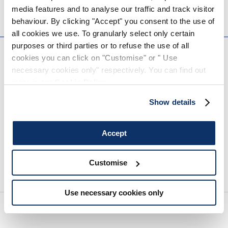
media features and to analyse our traffic and track visitor
HIGH TECH
HIGH
behaviour. By clicking "Accept" you consent to the use of
all cookies we use. To granularly select only certain
EVERYDAY COUTURE
purposes or third parties or to refuse the use of all
cookies you can click on "Customise" or " Use
MELDEN SIE SICH FÜR UNSEREN NEWSLETTER AN
necessary cookies only" respectively. You can find out
more in our
Cookie Policy
.
Show details
Accept
Customise
Wir empfehlen Ihnen, unsere Datenschutzrichtlinie vollständig zu lesen.
Use necessary cookies only