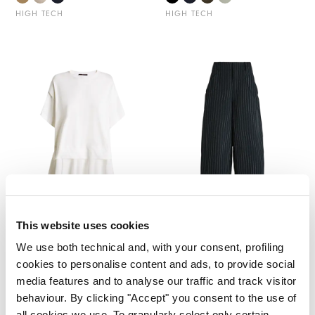
HIGH TECH
HIGH TECH
This website uses cookies
CAMPUS
LIMBO
We use both technical and, with your consent, profiling
245,00 €
147,00 €
-40
%
325,00 €
195,00 €
-40
%
cookies to personalise content and ads, to provide social
media features and to analyse our traffic and track visitor
HIGH TECH
HIGH TECH
behaviour. By clicking "Accept" you consent to the use of
all cookies we use. To granularly select only certain