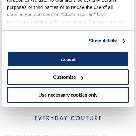
purposes or third parties or to refuse the use of all
cookies you can click on "Customise" or " Use
necessary cookies only" respectively. You can find out
more in our
Cookie Policy
.
Show details
Accept
Customise
ARC
395,00 €
237,00 €
-40
%
Use necessary cookies only
HIGH
EVERYDAY COUTURE