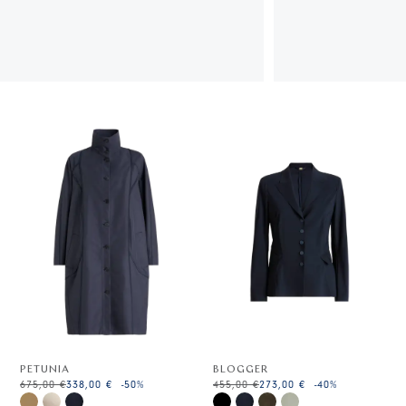
PETUNIA
BLOGGER
675,00 €
338,00 €
-50
%
455,00 €
273,00 €
-40
%