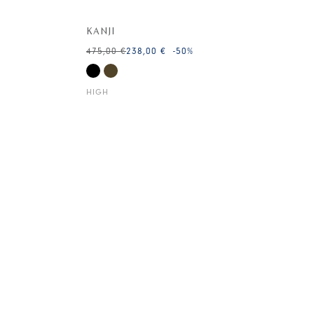
KANJI
475,00 €
238,00 €
-50
%
HIGH