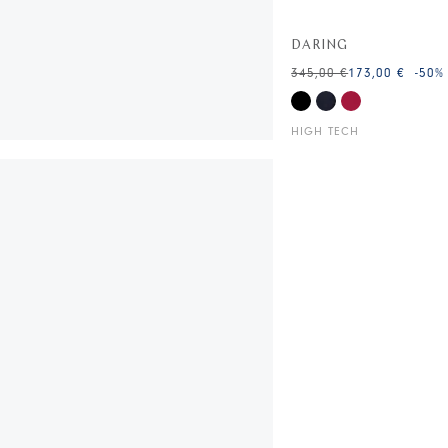
DARING
345,00 €
173,00 €
-50
%
HIGH TECH