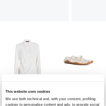
This website uses cookies
LAWN
ARC
We use both technical and, with your consent, profiling
275,00 €
138,00 €
-50
%
395,00 €
237,00 €
-40
%
cookies to personalise content and ads, to provide social