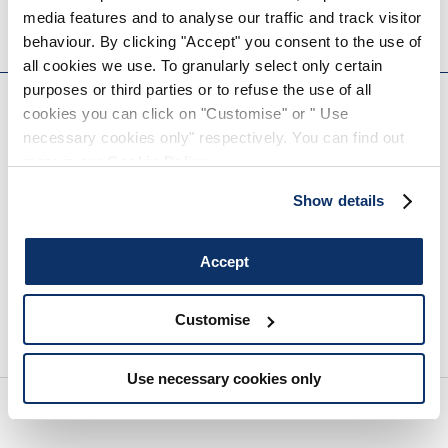
media features and to analyse our traffic and track visitor
HIGH TECH
HIGH
behaviour. By clicking "Accept" you consent to the use of
all cookies we use. To granularly select only certain
EVERYDAY COUTURE
purposes or third parties or to refuse the use of all
cookies you can click on "Customise" or " Use
MELDEN SIE SICH FÜR UNSEREN NEWSLETTER AN
necessary cookies only" respectively. You can find out
more in our
Cookie Policy
.
Show details
Accept
Customise
Wir empfehlen Ihnen, unsere Datenschutzrichtlinie vollständig zu lesen.
Use necessary cookies only