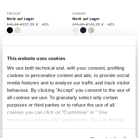
TROOP
SUNNY
Nicht auf Lager
Nicht auf Lager
345,00 €
207,00 €
-40
%
275,00 €
165,00 €
-40
%
HIGH
HIGH
This website uses cookies
We use both technical and, with your consent, profiling
cookies to personalise content and ads, to provide social
media features and to analyse our traffic and track visitor
behaviour. By clicking "Accept" you consent to the use of
all cookies we use. To granularly select only certain
purposes or third parties or to refuse the use of all
cookies you can click on "Customise" or " Use
necessary cookies only" respectively. You can find out
more in our
Cookie Policy
.
UNION
ARC