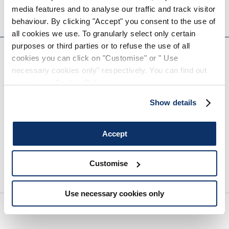
media features and to analyse our traffic and track visitor
HIGH
behaviour. By clicking "Accept" you consent to the use of
all cookies we use. To granularly select only certain
EVERYDAY COUTURE
purposes or third parties or to refuse the use of all
cookies you can click on "Customise" or " Use
MELDEN SIE SICH FÜR UNSEREN NEWSLETTER AN
necessary cookies only" respectively. You can find out
more in our
Cookie Policy
.
Show details
Accept
Customise
Wir empfehlen Ihnen, unsere Datenschutzrichtlinie vollständig zu lesen.
Use necessary cookies only