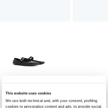
This website uses cookies
ARC
We use both technical and, with your consent, profiling
445,00 €
267,00 €
-40
%
cookies to personalise content and ads, to provide social