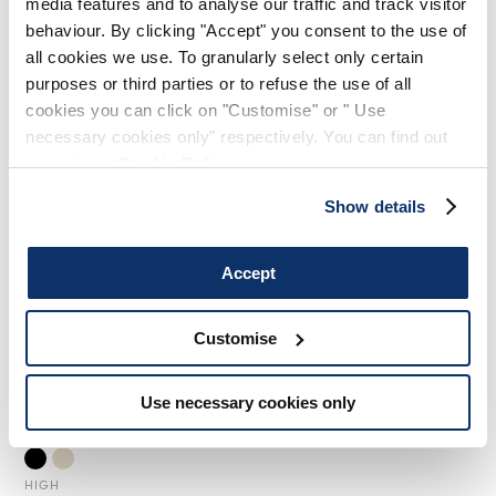
media features and to analyse our traffic and track visitor
245,00 €
147,00 €
-40
%
175,00 €
105,00 €
-40
%
behaviour. By clicking "Accept" you consent to the use of
all cookies we use. To granularly select only certain
HIGH
HIGH
purposes or third parties or to refuse the use of all
cookies you can click on "Customise" or " Use
necessary cookies only" respectively. You can find out
more in our
Cookie Policy
.
Show details
Accept
Customise
Use necessary cookies only
QUINK
445,00 €
223,00 €
-50
%
HIGH