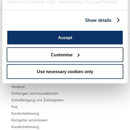
necessary cookies only" respectively. You can find out
more in our
Cookie Policy
.
Wir empfehlen Ihnen, unsere Datenschutzrichtlinie vollständig zu lesen.
Show details
Accept
Customise
Store finden
Use necessary cookies only
KUNDENBETREUUNG
Versand
Zahlungen und transaktionen
Zollabfertigung und Zollabgaben
Faq
Kundenbetreuung
Rückgabe veranlassen
Kundenbetreuung