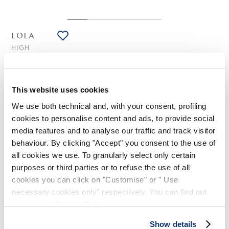
LOLA
HIGH
Gerades Bein Hose aus Baumwoll/Lyocell-Drill in Weiß
375,00 €
225,00 €
-40
%
(inklusive 20% Mwst.)
This website uses cookies
We use both technical and, with your consent, profiling
cookies to personalise content and ads, to provide social
STILISTISCHE HINWEISE
media features and to analyse our traffic and track visitor
behaviour. By clicking "Accept" you consent to the use of
all cookies we use. To granularly select only certain
Die Hose Lola spielt mit optischen Täuschungen, simuliert eine
"umgedrehte" Hose durch Details wie die vorn aufgesetzten
purposes or third parties or to refuse the use of all
Taschen am unteren Ende des Beins und den durch
cookies you can click on "Customise" or " Use
Gürtelschlaufen definierten Saum, die an den Bund erinnern.
necessary cookies only" respectively. You can find out
Bund mit Gürtelschlaufen und Knopf. Frontverschluss mit
more in our
Cookie Policy
.
Pattentasche und Metallreißverschluss. Vordertaschen und
Münztasche. Zwei umgedreht aufgesetzte Taschen am unteren
Show details