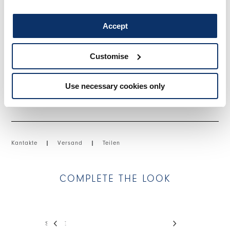
Ende des Beins. Sichtbare Nähte. Gürtelschlaufen entlang des
Saums.
Accept
• Baumwoll-Lyocell-Drill, leichte Gewichtung, kompakter Griff.
Customise
GRÖSSE & PASSFORM
Use necessary cookies only
EINZELHEITEN ZUM PRODUKT
Kantakte
|
Versand
|
Teilen
COMPLETE THE LOOK
This is a carousel with auto-rotating slides. Activate
SHAKE
HANKY