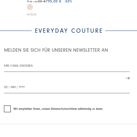
1.590,00 €
795,00 €
-50
%
345,00 €
173,0
HIGH
HIGH
EVERYDAY COUTURE
MELDEN SIE SICH FÜR UNSEREN NEWSLETTER AN
Wir empfehlen Ihnen, unsere Datenschutzrichtlinie vollständig zu lesen.