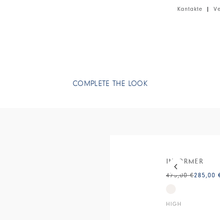
• Baumwoll-Po
Kantakte
|
V
COMPLETE THE LOOK
This is a carous
INFORMER
475,00 €
285,00 
HIGH