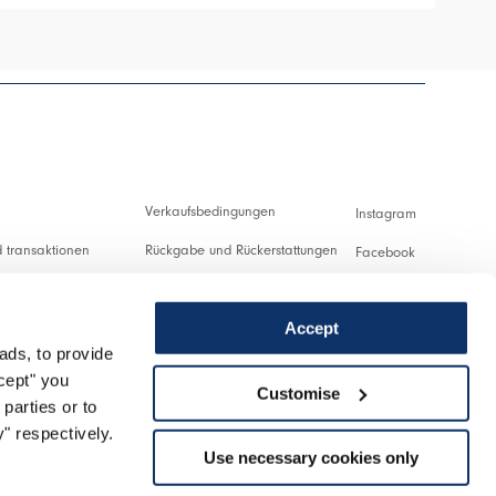
Verkaufsbedingungen
Instagram
 transaktionen
Rückgabe und Rückerstattungen
Facebook
ng und Zollabgaben
Nutzungsbedingungen
Pinterest
Accept
Datenschutzerklärung
Youtube
ads, to provide
ung
Cookies
Twitter
ccept" you
Customise
parties or to
nlassen
Spotify
" respectively.
Use necessary cookies only