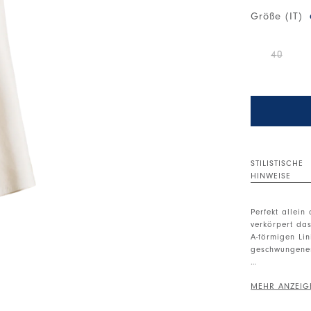
Größe (IT)
40
STILISTISCHE
HINWEISE
Perfekt allei
verkörpert das
A-förmigen Lin
geschwungene
• Koreanische
Partielle Vord