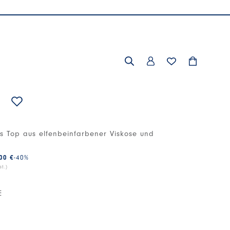
es Top aus elfenbeinfarbener Viskose und
00 €
-40
%
t.)
E