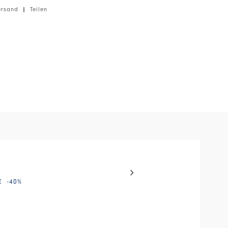
peline, leichte Gewicht, weiche Haptik.
ersand
|
Teilen
el with auto-rotating slides. Activate any of the buttons to disable
PROLOGUE
€
-40
%
345,00 €
173,00 €
-50
%
HIGH