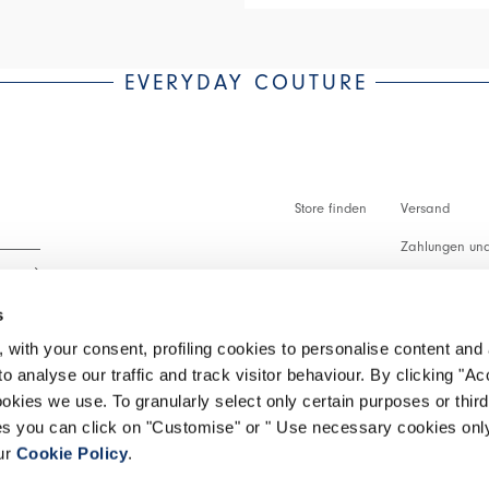
EVERYDAY COUTURE
Store finden
Versand
Zahlungen und
Zollabfertigu
s
Faq
 with your consent, profiling cookies to personalise content and 
Kundenbetreu
o analyse our traffic and track visitor behaviour. By clicking "A
 lesen.
ookies we use. To granularly select only certain purposes or third 
Rückgabe vera
ies you can click on "Customise" or " Use necessary cookies only
our
Cookie Policy
.