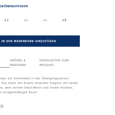
GRÖSSENLEITFADEN
42
44
46
48
IN DEN WARENKORB HINZUFÜGEN
GRÖSSE &
EINZELHEITEN ZUM
PASSFORM
PRODUKT
n oder als Unterhemd in der Übergangssaison
 Top Lento die Essenz diskreter Eleganz mit seiner
ie, dem zartem Jabot-Motiv und einem leichten,
n unregelmäßigen Saum.
r Kragen mit leichtem Jabot-Motiv. Ärmellös.
erseite-Knopfleiste. Unregelmäßiger Saum.