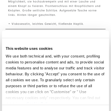
Möglichkeit, sie hochzukrempeln und mit einer Lasche und
einem Knopf zu fixieren. Frontverschluss mit Knopflöchern und
Knöpfen. Große seitliche Schlitze. Aufgesetzte Tasche vorne
links. Hinten länger geschnitten.
• Viskosesatin, leichtes Gewicht, fließende Haptik.
GRÖSSE & PASSFORM
This website uses cookies
We use both technical and, with your consent, profiling
EINZELHEITEN ZUM PRODUKT
cookies to personalise content and ads, to provide social
media features and to analyse our traffic and track visitor
behaviour. By clicking "Accept" you consent to the use of
Kantakte
|
Versand
|
Teilen
all cookies we use. To granularly select only certain
purposes or third parties or to refuse the use of all
cookies you can click on "Customise" or " Use
COMPLETE THE LOOK
necessary cookies only" respectively. You can find out
more in our
Cookie Policy
.