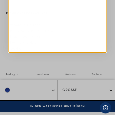
RECHTLICHE INFORMATIONEN
Verkaufsbedingungen
Rückgabe und Rückerstattungen
Nutzungsbedingungen
Datenschutzerklärung
Cookies
Instagram
Facebook
Pinterest
Youtube
Twitter
Spotify
GRÖSSE
©2026 Interfashion S.p.A. P.IVA 02402220269
IN DEN WARENKORB HINZUFÜGEN
Managed by triboo digitale