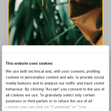
Patte und Reißverschluss aus Metall. Dekorative Nieten.
Vertikale Tasche auf der Vorderseite. Vertikaler Seiteneinsatz.
Zwei aufgesetzte Taschen auf der Rückseite. Dritte Tasche an
einer Seite der Rückseite. Kürzerer Saum vorne mit seitlicher
Abstufung.
• Baumwollsatin, leicht elastisch, mittleres Gewicht, fließende
Haptik.
• BEHANDLUNG: Nach dem Färben werden die
Kleidungsstücke einer unregelmäßigen, schattierten und
abgestuften Sprühbehandlung unterzogen. Diese Behandlung
verleiht jedem Stück einen einzigartigen Look.
This website uses cookies
MELDEN SIE SICH FÜR
GRÖSSE & PASSFORM
UNSEREN NEWSLETTER AN
We use both technical and, with your consent, profiling
cookies to personalise content and ads, to provide social
ABONNIEREN SIE UNSEREN NEWSLETTER
media features and to analyse our traffic and track visitor
EINZELHEITEN ZUM PRODUKT
behaviour. By clicking "Accept" you consent to the use of
Abonnieren Sie unseren Newsletter, um
unsere neuesten Kollektionen vorab zu
all cookies we use. To granularly select only certain
entdecken.
purposes or third parties or to refuse the use of all
Bleiben Sie über Neuigkeiten, Kooperationen
Kantakte
|
Versand
|
Teilen
cookies you can click on "Customise" or " Use
und Events informiert und erhalten Sie