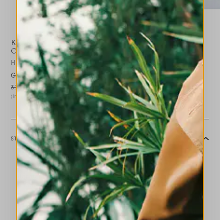
KICK
OFF
HIGH USE
Gerade Hose aus sandfarbener Baumwolle
375,00 €
188,00 €
-50
%
(inklusive 20% Mwst.)
STILISTISCHE HINWEISE
Die Hose Kick-off ist ein Bestseller-Modell, das durch
Signaturdetails wie den seitlichen Außeneinsatz und den
geraden Schnitt definiert ist, der sich nach unten hin leicht
verengt, mit der Möglichkeit, den Saum umzukrempeln.
Bund mit Gürtelschlaufen und Frontknopf. Frontverschluss mit