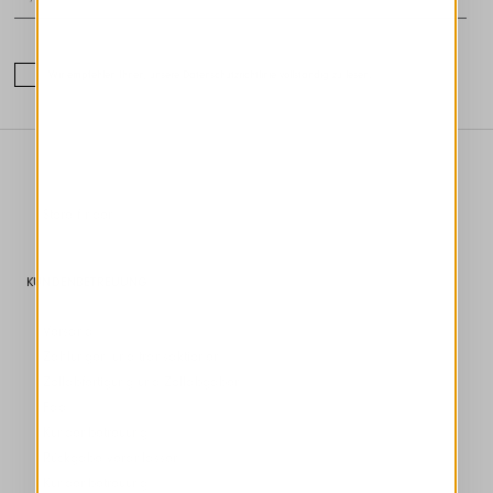
Wir empfehlen Ihnen, unsere Datenschutzrichtlinie vollständig zu lesen.
Store finden
KUNDENBETREUUNG
Versand
Zahlungen und transaktionen
Zollabfertigung und Zollabgaben
Faq
Kundenbetreuung
Rückgabe veranlassen
Kundenbetreuung