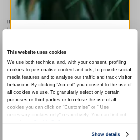
INDEED
HIGH LAB
MELDEN SIE SICH FÜR
Schlankes Hemd aus gelbem Pastell-Jersey
UNSEREN NEWSLETTER AN
245,00 €
147,00 €
-40
%
(inklusive 20% Mwst.)
This website uses cookies
ABONNIEREN SIE UNSEREN NEWSLETTER
We use both technical and, with your consent, profiling
Abonnieren Sie unseren Newsletter, um
cookies to personalise content and ads, to provide social
unsere neuesten Kollektionen vorab zu
entdecken.
media features and to analyse our traffic and track visitor
STILISTISCHE HINWEISE
Bleiben Sie über Neuigkeiten, Kooperationen
behaviour. By clicking "Accept" you consent to the use of
und Events informiert und erhalten Sie
all cookies we use. To granularly select only certain
exklusive Einladungen zu unseren Private
Eng wie eine zweite Haut, aber äußerst bequem, nutzt dieses
purposes or third parties or to refuse the use of all
Sales.
Hemd die Elastizität des Jersey, während die sorgfältig
cookies you can click on "Customise" or " Use
positionierten Nähte die Silhouette betonen. Der koreanische
Kragen balanciert die hohen Manschetten mit Schlitzen aus.
necessary cookies only" respectively. You can find out
more in our
Cookie Policy
.
Koreanischer Kragen. Lange Ärmel mit Manschetten mit
Knöpfen und Schlitzen. Vorderseite-Knopfleiste. Aufgesetzte
Show details
Nähte.