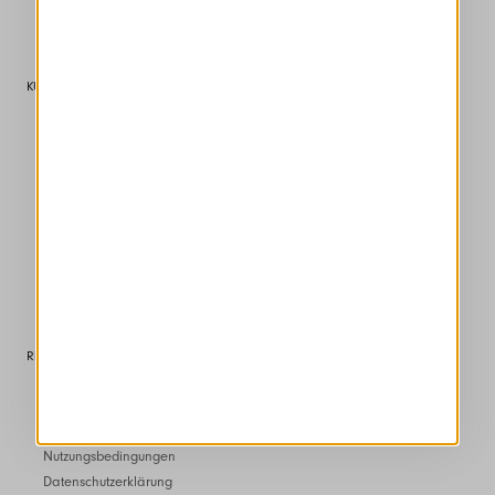
Store finden
KUNDENBETREUUNG
Versand
Zahlungen und transaktionen
Zollabfertigung und Zollabgaben
Faq
Kundenbetreuung
Rückgabe veranlassen
Kundenbetreuung
RECHTLICHE INFORMATIONEN
Verkaufsbedingungen
Rückgabe und Rückerstattungen
Nutzungsbedingungen
Datenschutzerklärung