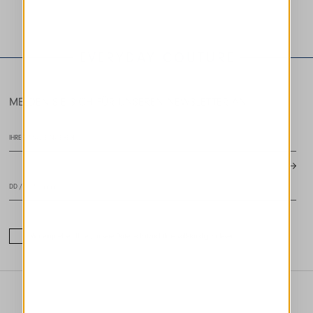
HIGH LAB
HIGH LAB
EVERYDAY COUTURE
MELDEN SIE SICH FÜR UNSEREN NEWSLETTER AN
Wir empfehlen Ihnen, unsere Datenschutzrichtlinie vollständig zu lesen.