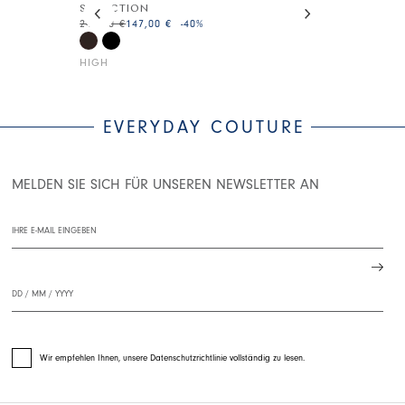
SEDUCTION
WAYFARE
245,00 €
147,00 €
-40
%
175,00 €
105,0
HIGH
HIGH
EVERYDAY COUTURE
MELDEN SIE SICH FÜR UNSEREN NEWSLETTER AN
Wir empfehlen Ihnen, unsere Datenschutzrichtlinie vollständig zu lesen.