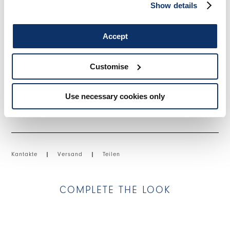
Pattentasche und Metallreißverschluss. Vordertaschen mit
Show details
Münztasche. Zwei aufgesetzte Taschen auf der Rückseite.
Sichtbare Nähte. Seitlicher Einsatz aus Viskose und Cupro.
Accept
• Baumwoll-Denim, mittlere Gewichtung, weicher Griff.
Customise
GRÖSSE & PASSFORM
Use necessary cookies only
EINZELHEITEN ZUM PRODUKT
Kantakte
|
Versand
|
Teilen
COMPLETE THE LOOK
This is a carousel with auto-rotating slides. Activate