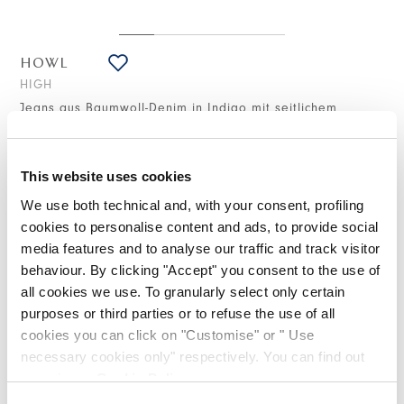
HOWL
HIGH
Jeans aus Baumwoll-Denim in Indigo mit seitlichem
Einsatz
495,00 €
297,00 €
-40
%
(inklusive 20% Mwst.)
This website uses cookies
We use both technical and, with your consent, profiling
cookies to personalise content and ads, to provide social
STILISTISCHE HINWEISE
media features and to analyse our traffic and track visitor
behaviour. By clicking "Accept" you consent to the use of
all cookies we use. To granularly select only certain
Die weiten Volumina der Hose Howl werden durch den
purposes or third parties or to refuse the use of all
kontrastierenden seitlichen Viskose/Cupro-Einsatz betont, der
Bewegung und Leichtigkeit hinzufügt. Ein praktisches Modell
cookies you can click on "Customise" or " Use
mit einem zusätzlichen Twist, mit Knöchellänge, ideal zu
necessary cookies only" respectively. You can find out
paaren mit Ballerinas oder bunten Sneakern.
more in our
Cookie Policy
.
Bund mit Gürtelschlaufen und Knopf. Frontverschluss mit