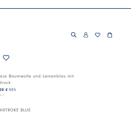
 aus Baumwolle und Leinenblau mit
druck
00 €
-50
%
t.)
HSTROKE BLUE