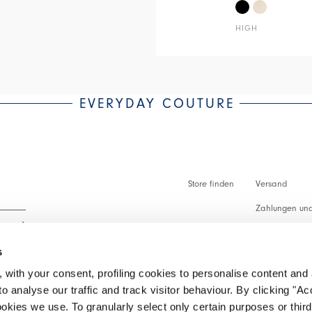
HIGH
EVERYDAY COUTURE
Store finden
Versand
Zahlungen und
Zollabfertigu
s
Faq
 with your consent, profiling cookies to personalise content and 
Kundenbetreu
o analyse our traffic and track visitor behaviour. By clicking "A
 lesen.
ookies we use. To granularly select only certain purposes or third 
Rückgabe vera