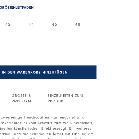
GRÖSSENLEITFADEN
42
44
46
48
IN DEN WARENKORB HINZUFÜGEN
GRÖSSE &
EINZELHEITEN ZUM
PASSFORM
PRODUKT
 zweireihige Trenchcoat mit Taillengürtel wird
arbverlaufdruck vom Schwarz zum Weiß bereichert,
inellen künstlerischen Effekt erzeugt. Ein weiteres
rkmal sind die sehr weiten Ärmel mit Öffnung am