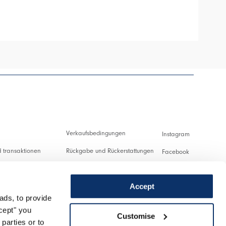
HIGH
Verkaufsbedingungen
Instagram
 transaktionen
Rückgabe und Rückerstattungen
Facebook
ng und Zollabgaben
Nutzungsbedingungen
Pinterest
Accept
Datenschutzerklärung
Youtube
ads, to provide
ung
Cookies
Twitter
ccept" you
Customise
parties or to
nlassen
Spotify