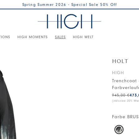
Spring Summer 2026 - Special Sale 50% Off
TIONS
HIGH MOMENTS
SALES
HIGH WELT
HOLT
HIGH
Trenchcoat
Farbverlauf
945,00 €
473,
(inklusive 20% Mws
Farbe
BRUS