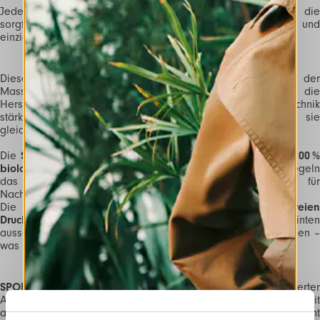
Jedes Teil zeigt eine Auswahl exklusiver HIGH-Drucke, die
sorgfältig platziert wurden, um eine dynamische Collage und
einzigartige Muster zu schaffen.
Dieser künstlerische Ansatz stellt die gängigen Modelle der
Massenproduktion infrage und fördert stattdessen die
Herstellung kleiner Mengen. Die Einzellagen-Zuschnitttechnik
stärkt die
„Made-on-Demand“-Philosophie
, indem sie
gleichzeitig Stoffabfälle und Überproduktion reduziert.
Die
SPORT SMART-Teile
werden
vollständig in Italien aus 100 %
biologisch abbaubarer Bio-Baumwolle gefertigt
und spiegel
das gemeinsame Engagement von
HIGH
und
OGAT
fü
Nachhaltigkeit wider.
Die Produktion erfolgt mit einer innovativen,
wasserfreien
Drucktechnologie
, bei der umweltfreundliche Tinten
ausschließlich auf fertige Kleidungsstücke aufgetragen werden –
was die Umweltbelastung erheblich reduziert.
SPORT SMART
präsentiert drei spezielle Muster in limitierte
Auflage, die sowohl intern als auch in Zusammenarbeit mit
ausgewählten Künstlern entstanden sind: den floralen Print