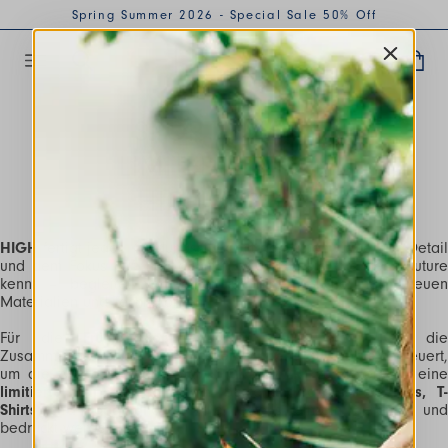
Spring Summer 2026 - Special Sale 50% Off
SPORT SMART
LIMITED EDITION
HIGH x OGAT
HIGH
fertigt jedes Kleidungsstück mit derselben Liebe zum Detail
und dem Fokus auf Individualität, wie man sie aus der Couture
kennt – begleitet von einer ständigen Suche nach neuen
Materialien und Technologien.
Für die
Frühjahr/Sommer-Saison 2025
hat
HIGH
die
Zusammenarbeit mit
OGAT (One Garment at A Time
) erneuert,
um die zweite Ausgabe von
SPORT SMART
zu kreieren – ein
limitierte
Capsule Collection
bestehend aus
Sweatshirts, T
Shirts und Jogginghosen
, die jeweils einzeln gefertigt un
bedruckt werden.