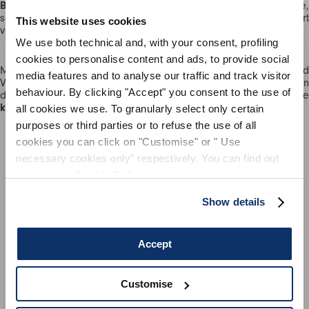
BOTANICO
,
OMBRE
, ein stimmungsvolles Ton-in-Ton-Melange,
sowie
BLU
ACQUARELLO
, ein zartes Aquarellmuster, inspirier
This website uses cookies
von der
Frühjahr/Sommer-Kollektion 2025.
We use both technical and, with your consent, profiling
MELDEN SIE SICH FÜR
cookies to personalise content and ads, to provide social
Mit
SPORT
SMART
bekräftigt
HIGH
seine Mission, Exklusivität und
UNSEREN NEWSLETTER AN
media features and to analyse our traffic and track visitor
Verantwortung zu vereinen – und modebewussten Konsumenten
behaviour. By clicking "Accept" you consent to the use of
die Möglichkeit zu bieten, einzigartige Stücke zu besitzen, die
ABONNIEREN SIE UNSEREN NEWSLETTER
künstlerischen
Ausdruck
und
nachhaltige
Produktion
feiern.
all cookies we use. To granularly select only certain
Abonnieren Sie unseren Newsletter, um
purposes or third parties or to refuse the use of all
unsere neuesten Kollektionen vorab zu
cookies you can click on "Customise" or " Use
entdecken.
necessary cookies only" respectively. You can find out
Bleiben Sie über Neuigkeiten, Kooperationen
more in our
Cookie Policy
.
und Events informiert und erhalten Sie
exklusive Einladungen zu unseren Private
Show details
Sales.
Accept
Customise