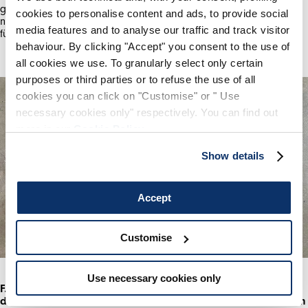
geben, indem ich sie dazu bringe, über Körperlichkeit
cookies to personalise content and ads, to provide social
nachzudenken, was zu einem Moment der Stille oder des Zen
media features and to analyse our traffic and track visitor
führt.
Mit der Registrierung akzeptieren Sie unsere
Datenschutz
,
behaviour. By clicking "Accept" you consent to the use of
Ich genehmige die Verarbeitung meiner Daten
Bedingungen
all cookies we use. To granularly select only certain
und Konditionen
purposes or third parties or to refuse the use of all
cookies you can click on "Customise" or " Use
REGISTRIEREN
necessary cookies only" respectively. You can find out
more in our
Cookie Policy
.
Show details
Accept
Customise
Use necessary cookies only
F. Sie arbeiten mit vielen verschiedenen Medien. Haben Sie
dabei einen Favoriten? Oder entwickelt sich das kontinuierlich