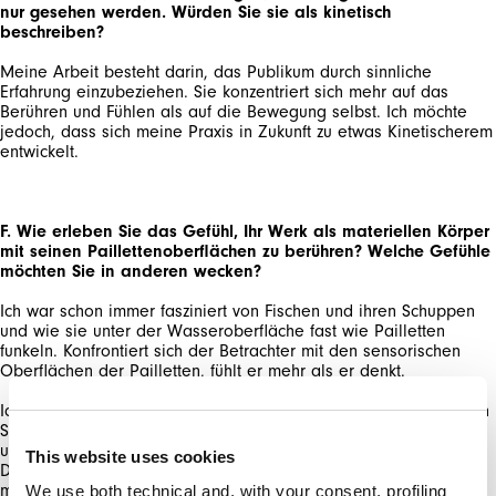
nur gesehen werden. Würden Sie sie als kinetisch
beschreiben?
Meine Arbeit besteht darin, das Publikum durch sinnliche
Erfahrung einzubeziehen. Sie konzentriert sich mehr auf das
Berühren und Fühlen als auf die Bewegung selbst. Ich möchte
jedoch, dass sich meine Praxis in Zukunft zu etwas Kinetischerem
MELDEN SIE SICH FÜR
entwickelt.
UNSEREN NEWSLETTER AN
ABONNIEREN SIE UNSEREN NEWSLETTER
F. Wie erleben Sie das Gefühl, Ihr Werk als materiellen Körper
mit seinen Paillettenoberflächen zu berühren? Welche Gefühle
Abonnieren Sie unseren Newsletter, um
möchten Sie in anderen wecken?
unsere neuesten Kollektionen vorab zu
entdecken.
Ich war schon immer fasziniert von Fischen und ihren Schuppen
Bleiben Sie über Neuigkeiten, Kooperationen
und wie sie unter der Wasseroberfläche fast wie Pailletten
und Events informiert und erhalten Sie
funkeln. Konfrontiert sich der Betrachter mit den sensorischen
exklusive Einladungen zu unseren Private
Sales.
Ich hoffe, dass sich das Publikum visuell und physisch mit seinen
Sinnen einsetzt und sich dabei von seinen Gedanken löst. In
unserer heutigen Welt herrscht ein immenser Druck auf das
This website uses cookies
Denken und Verarbeiten von Informationen, und ich versuche,
meinen Zuschauern eine Pause von diesen visuellen Reizen zu
We use both technical and, with your consent, profiling