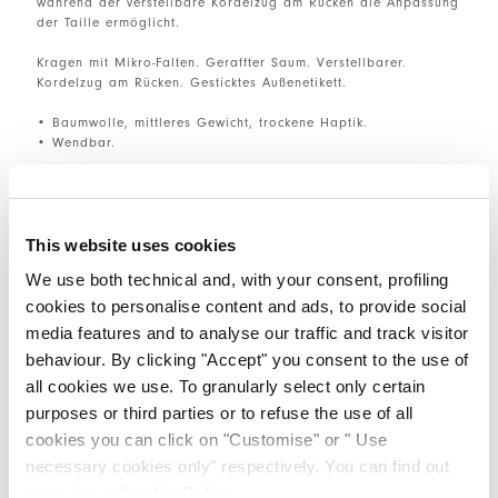
während der verstellbare Kordelzug am Rücken die Anpassung
der Taille ermöglicht.
Kragen mit Mikro-Falten. Geraffter Saum. Verstellbarer.
Kordelzug am Rücken. Gesticktes Außenetikett.
• Baumwolle, mittleres Gewicht, trockene Haptik.
• Wendbar.
GRÖSSE & PASSFORM
This website uses cookies
We use both technical and, with your consent, profiling
EINZELHEITEN ZUM PRODUKT
cookies to personalise content and ads, to provide social
media features and to analyse our traffic and track visitor
behaviour. By clicking "Accept" you consent to the use of
all cookies we use. To granularly select only certain
Kantakte
|
Versand
|
Teilen
purposes or third parties or to refuse the use of all
cookies you can click on "Customise" or " Use
COMPLETE THE LOOK
necessary cookies only" respectively. You can find out
more in our
Cookie Policy
.