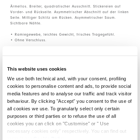
Ärmellos. Breiter, quadratischer Ausschnitt. Stickereien auf
Vorder- und Rückseite. Asymmetrischer Abschnitt auf der linken
Seite. Mittiger Schlitz am Rücken. Asymmetrischer Saum.
Sichtbare Nähte.
• Ramiegewebe, leichtes Gewicht, frisches Tragegefühl.
• Ohne Verschluss.
GRÖSSE & PASSFORM
This website uses cookies
We use both technical and, with your consent, profiling
EINZELHEITEN ZUM PRODUKT
cookies to personalise content and ads, to provide social
media features and to analyse our traffic and track visitor
behaviour. By clicking "Accept" you consent to the use of
all cookies we use. To granularly select only certain
Kantakte
|
Versand
|
Teilen
purposes or third parties or to refuse the use of all
cookies you can click on "Customise" or " Use
COMPLETE THE LOOK
necessary cookies only" respectively. You can find out
more in our
Cookie Policy
.