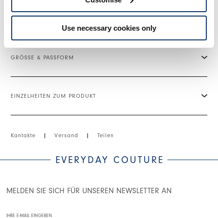
mit Knopf hinten befestigt. Stoffgürtel.
• Viskose-Twill, leichtes Gewicht, fließende Haptik.
Use necessary cookies only
• Ungefüttert.
GRÖSSE & PASSFORM
EINZELHEITEN ZUM PRODUKT
Kantakte
|
Versand
|
Teilen
EVERYDAY COUTURE
MELDEN SIE SICH FÜR UNSEREN NEWSLETTER AN