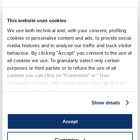
This website uses cookies
EXULT
HIGH
We use both technical and, with your consent, profiling
Midikleid aus rotem Viskose-Twill mit freien Schultern
cookies to personalise content and ads, to provide social
720,00 €
432,00 €
-40
%
media features and to analyse our traffic and track visitor
(inklusive 20% Mwst.)
behaviour. By clicking "Accept" you consent to the use of
all cookies we use. To granularly select only certain
purposes or third parties or to refuse the use of all
cookies you can click on "Customise" or " Use
STILISTISCHE HINWEISE
necessary cookies only" respectively. You can find out
more in our
Cookie Policy
.
Das Kleid Auspice überzeugt mit einer originellen
Konstruktion: der lange Ärmel, entlang der äußeren Linie
Show details
geöffnet und nur an einigen Punkten fixiert für einen subtilen
Transparenzeffekt; der großzügige V-Ausschnitt mit einem
kleinen Bindeband am Hals; schließlich der Stoffgürtel, der
Accept
die Taille betont und die Silhouette unterstreicht.
V-Ausschnitt. Lange Ärmel mit seitlicher Außenöffnung, an
einigen Stellen fixiert, und Manschetten mit Knopf. Halsband
Customise