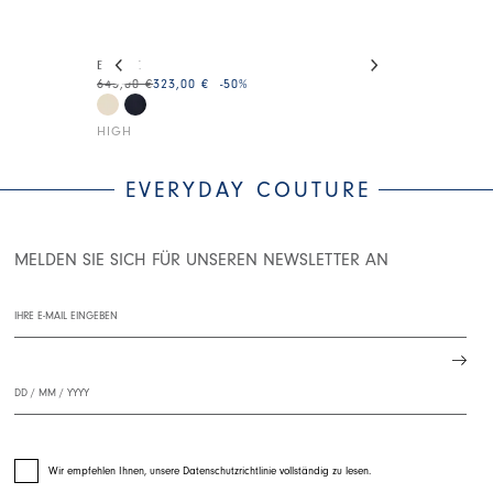
This is a carousel with auto-rotating slides. Activate
ELIPSE
RAISE UP
645,00 €
323,00 €
-50
%
445,00 €
223,0
HIGH
HIGH
EVERYDAY COUTURE
MELDEN SIE SICH FÜR UNSEREN NEWSLETTER AN
Wir empfehlen Ihnen, unsere Datenschutzrichtlinie vollständig zu lesen.