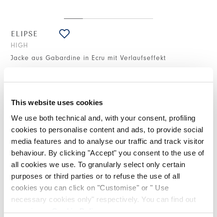
ELIPSE
HIGH
Jacke aus Gabardine in Ecru mit Verlaufseffekt
645,00 €
323,00 €
-50
%
(inklusive 20% Mwst.)
This website uses cookies
We use both technical and, with your consent, profiling
STILISTISCHE HINWEISE
cookies to personalise content and ads, to provide social
media features and to analyse our traffic and track visitor
Die Elipse-Jacke kombiniert eine urbane Frontpartie mit boxy
behaviour. By clicking "Accept" you consent to the use of
Schnitt und aufgesetzten Taschen mit einer femininen Rückseite,
all cookies we use. To granularly select only certain
die durch leichte Falten bereichert wird.
purposes or third parties or to refuse the use of all
Spitzkragen. Frontverschluss mit Knöpfen. Aufgesetzte
cookies you can click on "Customise" or " Use
Vordertaschen mit Patte und Knopf. Seitliche Eingrifftaschen
necessary cookies only" respectively. You can find out
entlang der Naht. Falten am Rücken. Gürtel an der Taille mit
zwei Knöpfen fixiert. Sichtbare Steppnähte. Hinten etwas
more in our
Cookie Policy
.