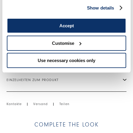
länger.
Show details
• Baumwolle und Leinen, mittleres Gewicht, weiche Haptik.
• Ungefüttert.
• BEHANDLUNG: Das Kleidungsstück wird zuerst gefärbt und
Accept
dann manuell besprüht, wodurch ein dreidimensionaler Effekt
in den Farbabstufungen entsteht. Die Behandlung verleiht
jedem Stück ein einzigartiges Aussehen
Customise
GRÖSSE & PASSFORM
Use necessary cookies only
EINZELHEITEN ZUM PRODUKT
Kantakte
|
Versand
|
Teilen
COMPLETE THE LOOK