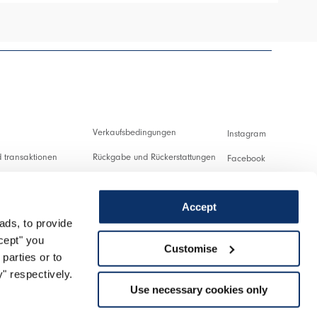
Verkaufsbedingungen
Instagram
 transaktionen
Rückgabe und Rückerstattungen
Facebook
ng und Zollabgaben
Nutzungsbedingungen
Pinterest
Accept
Datenschutzerklärung
Youtube
ads, to provide
ung
Cookies
Twitter
ccept" you
Customise
parties or to
nlassen
Spotify
" respectively.
Use necessary cookies only