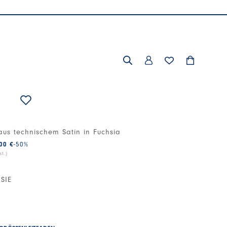
aus technischem Satin in Fuchsia
00 €
-50
%
t.)
SIE