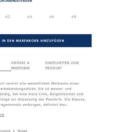
GRÖSSENLEITFADEN
42
44
46
48
IN DEN WARENKORB HINZUFÜGEN
GRÖSSE &
EINZELHEITEN ZUM
PASSFORM
PRODUKT
ort vereint alle wesentlichen Merkmale eines
erbekleidungsstücks: Sie ist wasser- und
ändig, hat eine klare Linie, Balgentaschen und
lzüge zur Anpassung der Passform. Die Kapuze,
Kragenansatz verborgen, definiert das
 und seine Funktionalität.
 Verschluss mit Druckknöpfen und
chluss. Maxi-Fronttaschen mit Patte und Knopf auf
ersand
|
Teilen
tliche Eingrifftaschen. Lange Ärmel. Kordelzug am