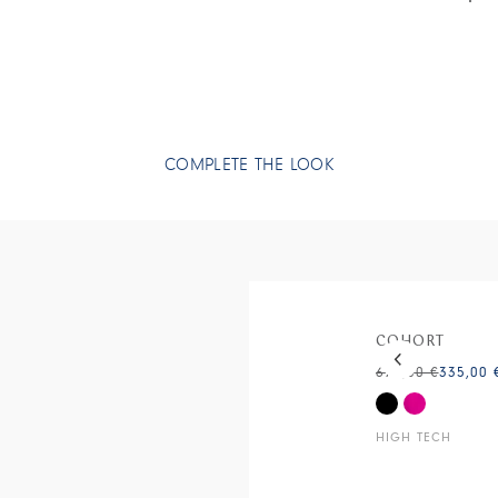
Kragen und am
Einsatz am Rü
• Doppelseitig
Haptik.
• Gefüttert mi
COMPLETE THE LOOK
This is a carous
COHORT
670,00 €
335,00 
HIGH TECH