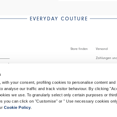
EVERYDAY COUTURE
Store finden
Versand
Zahlungen und
Zollabfertigu
s
Faq
 with your consent, profiling cookies to personalise content and 
Kundenbetreu
o analyse our traffic and track visitor behaviour. By clicking "A
 lesen.
ookies we use. To granularly select only certain purposes or third 
Rückgabe vera
ies you can click on "Customise" or " Use necessary cookies only
our
Cookie Policy
.