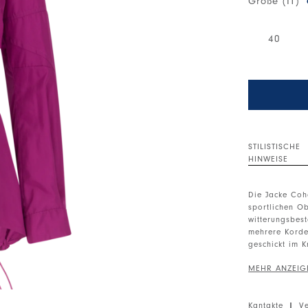
Größe (IT)
40
STILISTISCHE
HINWEISE
Die Jacke Coh
sportlichen Ob
witterungsbest
mehrere Korde
geschickt im 
Kleidungsstück
Hoher Kragen.
Metallreißvers
Kantakte
|
V
der Brust. Sei